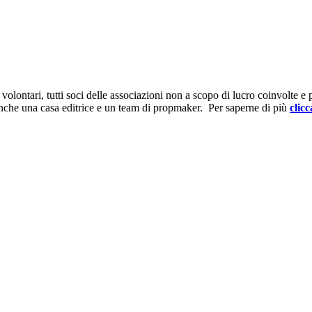
ontari, tutti soci delle associazioni non a scopo di lucro coinvolte e prov
anche una casa editrice e un team di propmaker. Per saperne di più
clicc