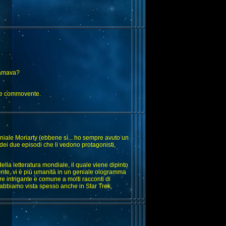
 amava?
" e commovente.
ale Moriarty (ebbene sì... ho sempre avuto un
 dei due episodi che li vedono protagonisti,
ella letteratura mondiale, il quale viene dipinto
te, vi è più umanità in un geniale ologramma
e intrigante e comune a molti racconti di
l'abbiamo vista spesso anche in Star Trek,