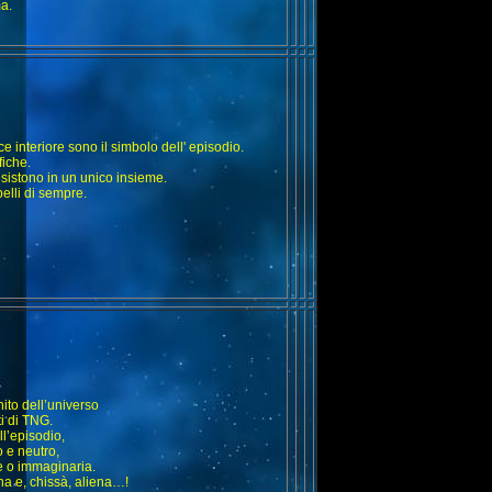
a.
e interiore sono il simbolo dell' episodio.
fiche.
esistono in un unico insieme.
elli di sempre.
ito dell’universo
ti di TNG.
ll’episodio,
o e neutro,
le o immaginaria.
ana e, chissà, aliena…!