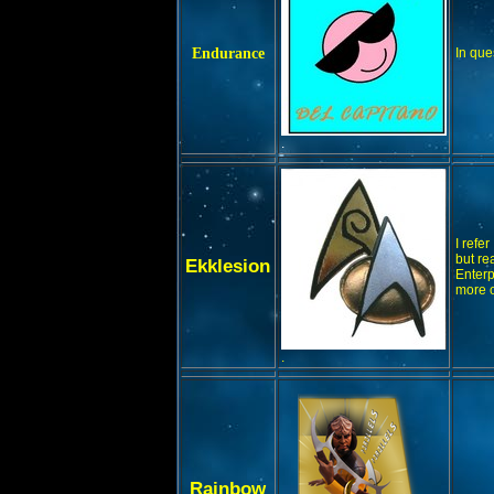
Endurance
In que
.
I refe
but re
Ekklesion
Enterp
more o
.
Rainbow