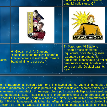
inoltre finisce con uno sprazzo di
umanità nello stesso Q."
7 - Maschere - VI Stagione
"Episodio massimamente
6 - Giovani eroi - VI Stagione
inquietante, dove Data, l'essere
"Questo episodio realizza il sogno di
razionale e supremamente
tutte le persone di mezza età: tornare
uesta
equilibrato, è posseduto da antic
bambini almeno per poco!"
personalità che equilibrate non l
sono per nulla. Destabilizzante,
no?"
tro PIN rappresenta l’episodio Darmok e, in chiave allegorica, vuole simboleggiare 
matica dipanata nel corso della puntata è quanto mai attuale: incomprensione deriva
ntemente insormontabili. Il messaggio che si può ricavare dall'episodio è assolu
sendo buonista. Esso, infatti, ci dice che l’indomabile volontà fa giungere alla c
e sacrifici. Il capirsi, poi, porta alla pace e all'unione. Queste ultime permettono di a
vita. Il PIN richiama quanto detto tramite l’effige dei due protagonisti, simbolo degli 
nsione e l’armonia. Queste ultime sono le basi e nutrimento della pace, anch’essa r