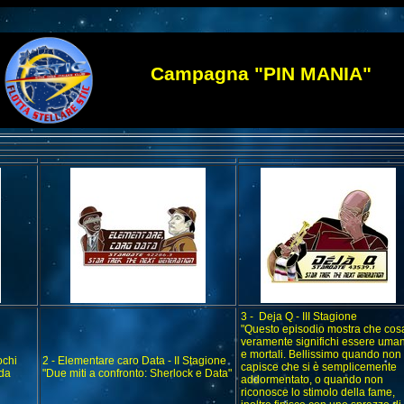
Campagna "PIN MANIA"
3 - Deja Q - III Stagione
"Questo episodio mostra che cos
veramente significhi essere uman
e mortali. Bellissimo quando non
ochi
2 - Elementare caro Data - II Stagione
capisce che si è semplicemente
rda
"Due miti a confronto: Sherlock e Data"
addormentato, o quando non
riconosce lo stimolo della fame,