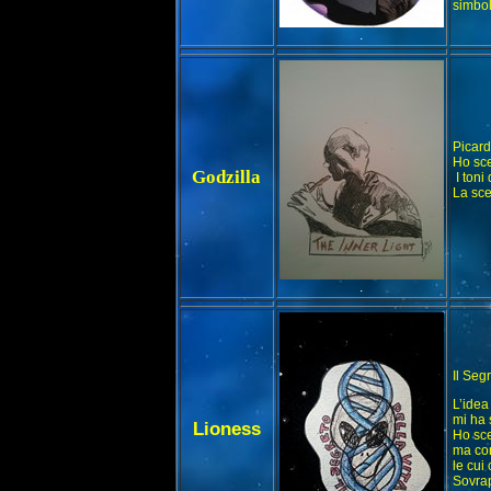
simbol
.
Picard
Ho sce
Godzilla
I toni
La sce
.
Il Segr
L’idea
mi ha 
Lioness
Ho sce
ma con
le cui
Sovrap