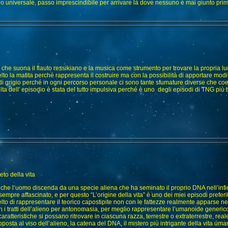
o universale, passo imprescindibile per arrivare là dove nessuno è mai giunto prim
 che suona il flauto ressikiano e la musica come strumento per trovare la propria luc
lto la matita perché rappresenta il costruire ma con la possibilità di apportare modi
 di grigio perché in ogni percorso personale ci sono tante sfumature diverse che co
lta dell' episodio è stata del tutto impulsiva perché è uno degli episodi di TNG più b
eto della vita
 che l’uomo discenda da una specie aliena che ha seminato il proprio DNA nell’infin
sempre affascinato, e per questo “L’origine della vita” è uno dei miei episodi preferi
lto di rappresentare il teorico capostipite non con le fattezze realmente apparse ne
 i tratti dell’alieno per antonomasia, per meglio rappresentare l’umanoide generic
 caratteristiche si possano ritrovare in ciascuna razza, terrestre o extraterrestre, rea
posta al viso dell’alieno, la catena del DNA, il mistero più intrigante della vita um