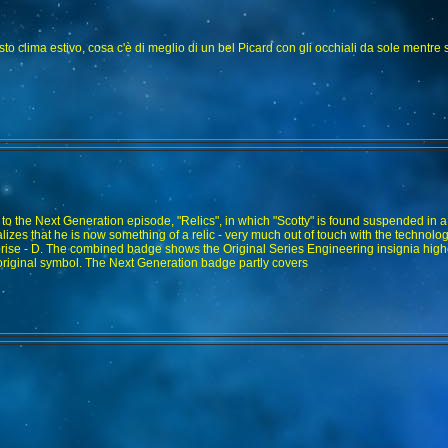
sto clima estivo, cosa c'è di meglio di un bel Picard con gli occhiali da sole mentre 
r to the Next Generation episode, "Relics", in which "Scotty" is found suspended in a
alizes that he is now something of a relic - very much out of touch with the technolog
rise - D. The combined badge shows the Original Series Engineering insignia higher
riginal symbol. The Next Generation badge partly covers