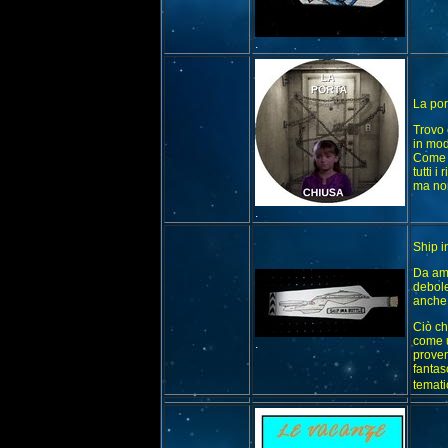
.
La por
Trovo 
in mod
Come p
tutti 
ma non
.
Ship in
Da ama
debole
anche 
Ciò ch
come u
.
proven
fantas
temati