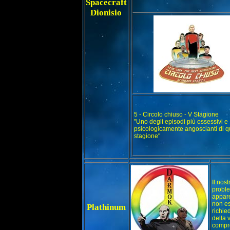
Spacecraft
Dionisio
5 - Circolo chiuso - V Stagione
"Uno degli episodi più ossessivi e
psicologicamente angoscianti di q
stagione"
Il nos
proble
appare
non es
Plathinum
richied
della 
compre