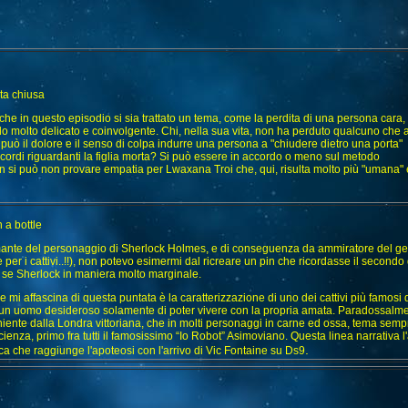
ta chiusa
che in questo episodio si sia trattato un tema, come la perdita di una persona cara,
o molto delicato e coinvolgente. Chi, nella sua vita, non ha perduto qualcuno che
uò il dolore e il senso di colpa indurre una persona a "chiudere dietro una porta"
i ricordi riguardanti la figlia morta? Si può essere in accordo o meno sul metodo
 si può non provare empatia per Lwaxana Troi che, qui, risulta molto più "umana
 a bottle
nte del personaggio di Sherlock Holmes, e di conseguenza da ammiratore del geni
 per i cattivi..!!), non potevo esimermi dal ricreare un pin che ricordasse il secondo
se Sherlock in maniera molto marginale.
e mi affascina di questa puntata è la caratterizzazione di uno dei cattivi più famosi d
n uomo desideroso solamente di poter vivere con la propria amata. Paradossalmen
iente dalla Londra vittoriana, che in molti personaggi in carne ed ossa, tema sempr
cienza, primo fra tutti il famosissimo “Io Robot” Asimoviano. Questa linea narrativa 
.
ca che raggiunge l'apoteosi con l'arrivo di Vic Fontaine su Ds9