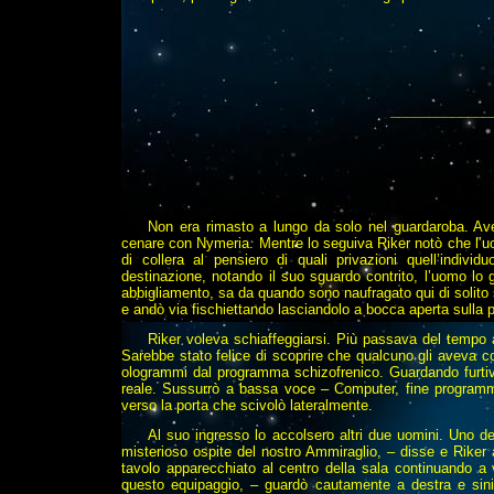
_____________
Non era rimasto a lungo da solo nel guardaroba. Av
cenare con Nymeria. Mentre lo seguiva Riker notò che l’uom
di collera al pensiero di quali privazioni quell’indiv
destinazione, notando il suo sguardo contrito, l’uomo lo
abbigliamento, sa da quando sono naufragato qui di solito
e andò via fischiettando lasciandolo a bocca aperta sulla p
Riker voleva schiaffeggiarsi. Più passava del tempo a
Sarebbe stato felice di scoprire che qualcuno gli aveva c
ologrammi dal programma schizofrenico. Guardando furtiva
reale. Sussurrò a bassa voce – Computer, fine programm
verso la porta che scivolò lateralmente.
Al suo ingresso lo accolsero altri due uomini. Uno dei 
misterioso ospite del nostro Ammiraglio, – disse e Riker
tavolo apparecchiato al centro della sala continuando 
questo equipaggio, – guardò cautamente a destra e sinis