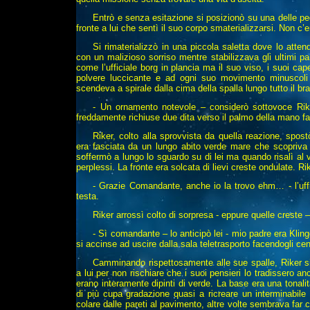
Entrò e senza esitazione si posizionò su una delle ped
fronte a lui che sentì il suo corpo smaterializzarsi. Non c’e
Si rimaterializzò in una piccola saletta dove lo attend
con un malizioso sorriso mentre stabilizzava gli ultimi p
come l’ufficiale borg in plancia ma il suo viso, i suoi cap
polvere luccicante e ad ogni suo movimento minuscoli 
scendeva a spirale dalla cima della spalla lungo tutto il bra
- Un ornamento notevole – considerò sottovoce Rike
freddamente richiuse due dita verso il palmo della mano fa
Riker, colto alla sprovvista da quella reazione, spostò
era fasciata da un lungo abito verde mare che scopriva 
soffermò a lungo lo sguardo su di lei ma quando risalì al 
perplessi. La fronte era solcata di lievi creste ondulate. Ri
- Grazie Comandante, anche io la trovo ehm… - l’uffi
testa.
Riker arrossì colto di sorpresa - eppure quelle creste – 
- Sì comandante – lo anticipò lei - mio padre era Kl
si accinse ad uscire dalla sala teletrasporto facendogli cen
Camminando rispettosamente alle sue spalle, Riker si
a lui per non rischiare che i suoi pensieri lo tradissero 
erano interamente dipinti di verde. La base era una tonali
di più cupa gradazione quasi a ricreare un interminabile 
colare dalle pareti al pavimento, altre volte sembrava far co