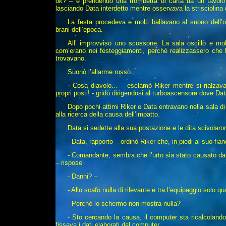
ok? – e prendendo una trombetta di carta da un tavolo a
lasciando Data interdetto mentre osservava la strisciolina 
La festa procedeva e molti ballavano al suono dell’o
brani dell’epoca.
All’ improvviso uno scossone. La sala oscillò e molt
com’erano nei festeggiamenti, perché realizzassero che l’u
trovavano.
Suonò l’allarme rosso.
- Cosa diavolo… – esclamò Riker mentre si rialzava
propri posti! - gridò dirigendosi al turboascensore dove Dat
Dopo pochi attimi Riker e Data entravano nella sala di
alla ricerca della causa dell’impatto.
Data si sedette alla sua postazione e le dita scivolaro
- Data, rapporto – ordinò Riker che, in piedi al suo fia
- Comandante, sembra che l’urto sia stato causato da 
– rispose
- Danni? –
- Allo scafo nulla di rilevante e tra l’equipaggio solo qua
- Perchè lo schermo non mostra nulla? –
- Sto cercando la causa, il computer sta ricalcola
fissava i dati elaborati dal computer..