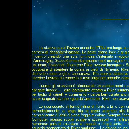
_____________
La stanza in cui l’aveva condotto T’Rial era lunga e 
camera di decontaminazione. Le pareti erano lisce e grigie
il centro creando una scia luminosa d’intensità maggior
l’Ammiraglio. Scacciò immediatamente quell’immagine e dop
un uomo, il secondo finora che Riker avesse incontrato. Se
occupava di stendere la corsia ai piedi di Nymeria. Rike
disinvolto mentre gli si avvicinava. Era senza dubbio ec
sarebbe bastato un cappello a tesa larga per apparire com
L’uomo gli si avvicinò sfoderando un sorriso aperto 
sbrigare invece… - girò lentamente attorno a Riker puntando
bel taglio di capelli – commentò - barba ben curata anche
accompagnato da uno sguardo ammirato. Riker non osava 
Lo sconosciuto si fermò infine di fronte a lui e con 
immediatamente la lunga fila di pareti argentee alla 
campionatura di abiti di varia foggia e colore. Sempre fi
Computer, adesso scopri scarpe e accessori! – e la fila 
numerose paia di calzature e cappelli e d’ogni sorta. –
sguardo sconcertato di Riker aggiunse – Le chiedo scusa, 