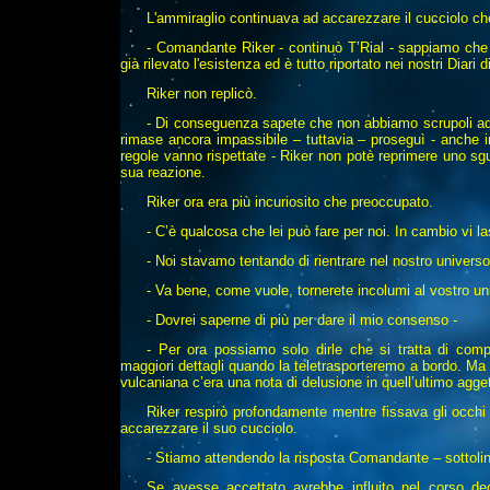
L'ammiraglio continuava ad accarezzare il cucciolo che 
- Comandante Riker - continuò T’Rial - sappiamo che
già rilevato l'esistenza ed è tutto riportato nei nostri Diari d
Riker non replicò.
- Di conseguenza sapete che non abbiamo scrupoli ad eli
rimase ancora impassibile – tuttavia – proseguì - anche i
regole vanno rispettate - Riker non potè reprimere uno sgu
sua reazione.
Riker ora era più incuriosito che preoccupato.
- C’è qualcosa che lei può fare per noi. In cambio vi l
- Noi stavamo tentando di rientrare nel nostro universo
- Va bene, come vuole, tornerete incolumi al vostro un
- Dovrei saperne di più per dare il mio consenso -
- Per ora possiamo solo dirle che si tratta di com
maggiori dettagli quando la teletrasporteremo a bordo. Ma 
vulcaniana c’era una nota di delusione in quell’ultimo agget
Riker respirò profondamente mentre fissava gli occhi 
accarezzare il suo cucciolo.
- Stiamo attendendo la risposta Comandante – sottolin
Se avesse accettato avrebbe influito nel corso de