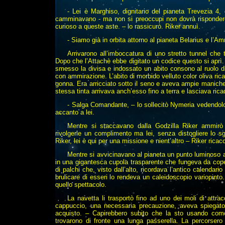
- Lei è Marghiso, dignitario del pianeta Trevezia 4, 
camminavano - ma non si preoccupi non dovrà rispondere
curioso a queste aste. – lo rassicurò. Riker annuì.
- Siamo già in orbita attorno al pianeta Belarius e l’Am
Arrivarono all’imboccatura di uno stretto tunnel che 
Dopo che l’Attachè ebbe digitato un codice questo si aprì
smesso la divisa e indossato un abito consono al ruolo d
con ammirazione. L’abito di morbido velluto color oliva ricad
gonna. Era arricciato sotto il seno e aveva ampie maniche
stessa tinta arrivava anch’esso fino a terra e lasciava ric
- Salga Comandante, – lo sollecitò Nymeria vedendolo
accanto a lei.
Mentre si staccavano dalla Godzilla Riker ammirò
rivolgerle un complimento ma lei, senza distogliere lo s
Riker, lei è qui per una missione e nient’altro – Riker ricac
Mentre si avvicinavano al pianeta un punto luminoso att
in una gigantesca cupola trasparente che fungeva da cope
di palchi che, visto dall’alto, ricordava l’antico calendar
brulicare di esseri lo rendeva un caleidoscopio variopinto
quello spettacolo.
La navetta li trasportò fino ad uno dei moli di attra
cappuccio, una necessaria precauzione, aveva spiegato 
acquisto. – Capirebbero subito che la sto usando come
trovarono di fronte una lunga passerella. La percorser