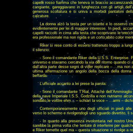
capelli rosso fiamma che teneva in braccio accarezzandol
cangiante, gareggiavano in lunghezza con gli artigli de
generosa scollatura e si univa a morbidi pantaloni del
calzature.
La donna alzò la testa per un istante e lo osservò con
evidentemente per lei di maggior interesse. In piedi, accant
capelli raccolti in cima alla testa che scoprivano le orecc
era professionale ma non rigida e un corto abito color me
Riker si rese conto di essersi trattenuto troppo a lun
il silenzio:
- Sono il comandante Riker della U.S.S. Enterprise. P
universo e stavamo cercando la via del ritorno quando c
dall’altra parte desse segni di voler replicare – …ma non 
ultima affermazione un angolo della bocca della donna 
beffarda.
L’ufficiale accanto a lei prese la parola:
- Sono il comandante T’Rial, Attachè dell’Ammiraglio
della nave Imperiale I.S.S. Godzilla e non nutriamo alcu
sondato le vostre ehm… – schiarì la voce – …armi – dichi
Contemporaneamente uno degli ufficiali in piedi alle
verso lo schermo e rivolgendogli uno sguardo divertito, li 
- In quanto alla presenza involontaria nel nostro Un
sarebbe la prima volta che tentate di interferire per qualch
e Riker temette quel ma – questa situazione si rivolge a no