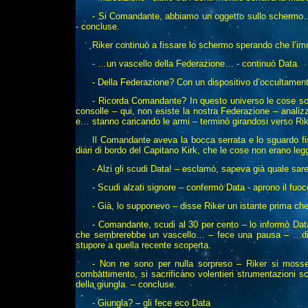
- Si Comandante, abbiamo un oggetto sullo schermo… 
- concluse.
Riker continuò a fissare lo schermo sperando che l’i
- …un vascello della Federazione… - continuò Data.
- Della Federazione? Con un dispositivo d’occultamen
- Ricorda Comandante? In questo universo le cose son
consolle – qui, non esiste la nostra Federazione – analizz
e… stanno caricando le armi – terminò girandosi verso Rik
Il Comandante aveva la bocca serrata e lo sguardo fiss
diari di bordo del Capitano Kirk, che le cose non erano l
- Alzi gli scudi Data! – esclamò, sapeva già quale sa
- Scudi alzati signore – confermò Data - aprono il fuoc
- Già, lo supponevo – disse Riker un istante prima che
- Comandante, scudi al 30 per cento – lo informò Data 
che sembrerebbe un vascello… – fece una pausa – …di 
stupore a quella recente scoperta.
- Non ne sono per nulla sorpreso – Riker si mosse 
combattimento, si sacrificano volentieri strumentazioni sc
della giungla. – concluse.
- Giungla? – gli fece eco Data