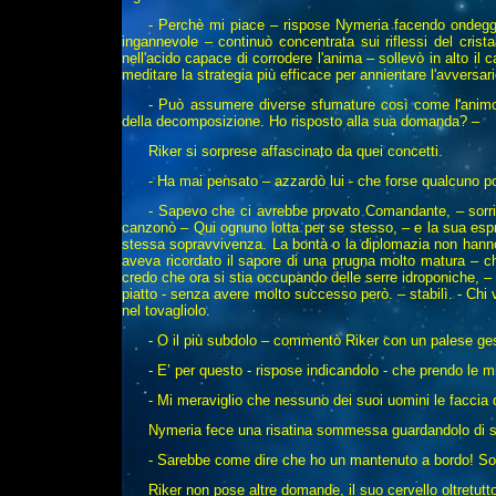
- Perchè mi piace – rispose Nymeria facendo ondeggia
ingannevole – continuò concentrata sui riflessi del crist
nell'acido capace di corrodere l'anima – sollevò in alto il 
meditare la strategia più efficace per annientare l'avversa
- Può assumere diverse sfumature così come l'animo 
della decomposizione. Ho risposto alla sua domanda? –
Riker si sorprese affascinato da quei concetti.
- Ha mai pensato – azzardò lui - che forse qualcuno p
- Sapevo che ci avrebbe provato Comandante, – sorris
canzonò – Qui ognuno lotta per se stesso, – e la sua espres
stessa sopravvivenza. La bontà o la diplomazia non hann
aveva ricordato il sapore di una prugna molto matura – ch
credo che ora si stia occupando delle serre idroponiche, –
piatto - senza avere molto successo però. – stabilì. - Chi v
nel tovagliolo.
- O il più subdolo – commentò Riker con un palese gest
- E’ per questo - rispose indicandolo - che prendo le m
- Mi meraviglio che nessuno dei suoi uomini le faccia 
Nymeria fece una risatina sommessa guardandolo di s
- Sarebbe come dire che ho un mantenuto a bordo! So d
Riker non pose altre domande, il suo cervello oltretutt