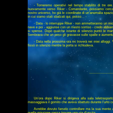
- Torneremo operativi nel tempo stabilito di tre ore
nuovamente verso Riker - Comandante, possiamo cercare
nostro universo, ho già le coordinate di un’anomalia spazi
in cui siamo stati sbalzati qui, posso… -
- Data - lo interruppe Riker - non ammetteranno un mio ri
nave e poi - aggiunse con un mesto sorriso - credo abbiano l
si spense. Dopo qualche istante di silenzio puntò le mani s
Sembrava che un peso gli gravasse sulle spalle e aumenta
- Data nella prossima ora mi troverà nei miei alloggi. 
fissò in silenzio mentre la porta si richiudeva.
_____________
Un’ora dopo Riker si dirigeva alla sala teletrasport
massaggiava il gomito che aveva sbattuto durante l’urto co
Avrebbe dovuto farselo controllare ma la sua mente a
quella missione senza trovare una via d’uscita.