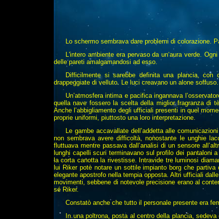
Lo schermo sembrava dare problemi di colorazione. 
L'intero ambiente era pervaso da un‘aura verde. Ogni
delle pareti amalgamandosi ad esso.
Difficilmente si sarebbe definita una plancia, con
drappeggiate di velluto. Le luci creavano un alone soffuso.
Un’atmosfera intima e pacifica ingannava l’osservatore
quella nave fossero la scelta della miglior fragranza di t
Anche l’abbigliamento degli ufficiali presenti in quel mome
proprie uniformi, piuttosto una loro interpretazione.
Le gambe accavallate dell’addetta alle comunicazioni 
non sembrava avere difficoltà, nonostante le unghie lac
fluttuava mentre passava dall’analisi di un sensore all’altr
lunghi capelli scuri terminavano sul profilo dei pantaloni
la corta canotta la rivestisse. Intravide tre luminosi diama
lui Riker potè notare un sottile impianto borg che partiva 
elegante apostrofo nella tempia opposta. Altri ufficiali dal
movimenti, sebbene di notevole precisione erano al conte
sé Riker.
Constatò anche che tutto il personale presente era fe
In una poltrona, posta al centro della plancia, sedev