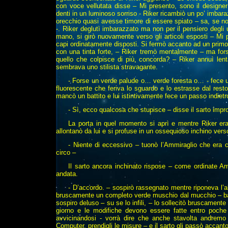
con voce vellutata disse – Mi presento, sono il designer 
denti in un luminoso sorriso - Riker ricambiò un po’ imbara
orecchio quasi avesse timore di essere spiato – sa, se no
-. Riker deglutì imbarazzato ma non per il pensiero degli u
mano, si girò nuovamente verso gli articoli esposti – Mi p
capi ordinatamente disposti. Si fermò accanto ad un primo
con una tinta forte, – Riker tremò mentalmente – ma fors
quello che colpisce di più, concorda? – Riker annuì len
sembrava uno stilista stravagante.
- Forse un verde palude o… verde foresta o… - fece 
fluorescente che feriva lo sguardo e lo estrasse dal rest
mancò un battito e lui istintivamente fece un passo indietr
- Sì, ecco qualcosa che stupisce – disse il sarto impr
La porta in quel momento si aprì e mentre Riker era
allontanò da lui e si profuse in un ossequioso inchino vers
- Niente di eccessivo – tuonò l’Ammiraglio che era c
circo –
Il sarto ancora inchinato rispose – come ordinate A
andata.
- D’accordo. – sospirò rassegnato mentre riponeva l’a
bruscamente un completo verde muschio dal mucchio – bana
sospiro deluso – su se lo infili, – lo sollecitò bruscament
giorno e le modifiche devono essere fatte entro poch
avvicinandosi - vorrà dire che anche stavolta andremo c
Computer, prendigli le misure – e il sarto gli passò accanto