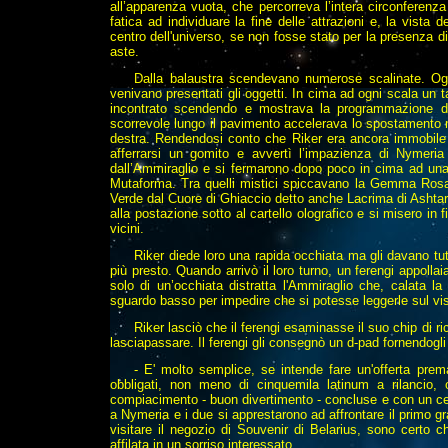
all’apparenza vuota, che percorreva l’intera circonferenza d
fatica ad individuare la fine delle attrazioni e, la vista
centro dell'universo, se non fosse stato per la presenza di
aste.
Dalla balaustra scendevano numerose scalinate. Ognun
venivano presentati gli oggetti. In cima ad ogni scala un 
incontrato scendendo e mostrava la programmazione de
scorrevole lungo il pavimento accelerava lo spostamento ma
destra. Rendendosi conto che Riker era ancora immobile d
afferrarsi un gomito e avvertì l’impazienza di Nymeria
dall’Ammiraglio e si fermarono dopo poco in cima ad una s
Mutaforma. Tra quelli mistici spiccavano la Gemma Rosa 
Verde dal Cuore di Ghiaccio detto anche Lacrima di Ashtar
alla postazione sotto al cartello olografico e si misero in f
vicini.
Riker diede loro una rapida occhiata ma gli davano tutt
più presto. Quando arrivò il loro turno, un ferengi appoll
solo di un’occhiata distratta l'Ammiraglio che, calata l
sguardo basso per impedire che si potesse leggerle sul viso
Riker lasciò che il ferengi esaminasse il suo chip di r
lasciapassare. Il ferengi gli consegnò un d-pad fornendogl
- E' molto semplice, se intende fare un'offerta prema
obbligati, non meno di cinquemila latinum a rilancio, 
compiacimento - buon divertimento - concluse e con un cenn
a Nymeria e i due si apprestarono ad affrontare il primo gr
visitare il negozio di Souvenir di Belarius, sono certo c
affilata in un sorriso interessato.