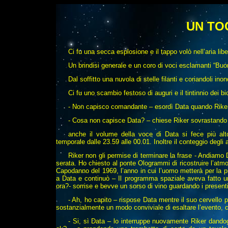
UN TO
Ci fu una secca esplosione e il tappo volò nell’aria li
Un brindisi generale e un coro di voci esclamanti “Buo
Dal soffitto una nuvola di stelle filanti e coriandoli ino
Ci fu uno scambio festoso di auguri e il tintinnio dei bi
- Non capisco comandante – esordì Data quando Riker s
- Cosa non capisce Data? – chiese Riker sovrastando c
anche il volume della voce di Data si fece più al
temporale dalle 23.59 alle 00.01. Inoltre il conteggio degli a
Riker non gli permise di terminare la frase - Andiamo 
serata. Ho chiesto al ponte Ologrammi di ricostruire l’at
Capodanno del 1969, l’anno in cui l’uomo metterà per la p
a Data e continuò – Il programma spaziale aveva fatto un 
ora?- sorrise e bevve un sorso di vino guardando i present
- Ah, ho capito – rispose Data mentre il suo cervello 
sostanzialmente un modo conviviale di esaltare l’evento,
- Si, sì Data – lo interruppe nuovamente Riker dandog