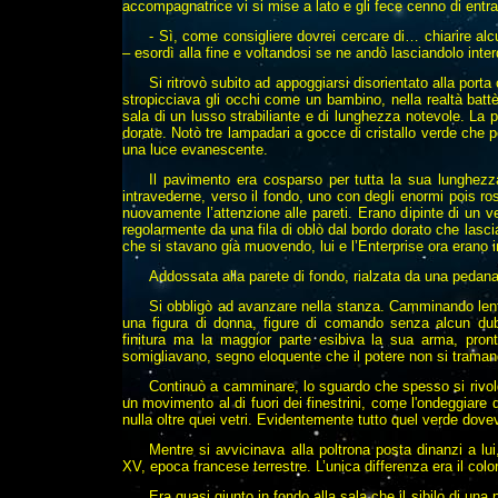
accompagnatrice vi si mise a lato e gli fece cenno di entra
- Sì, come consigliere dovrei cercare di… chiarire a
– esordì alla fine e voltandosi se ne andò lasciandolo inter
Si ritrovò subito ad appoggiarsi disorientato alla port
stropicciava gli occhi come un bambino, nella realtà batt
sala di un lusso strabiliante e di lunghezza notevole. La p
dorate. Notò tre lampadari a gocce di cristallo verde che 
una luce evanescente.
Il pavimento era cosparso per tutta la sua lunghezza
intravederne, verso il fondo, uno con degli enormi pois ros
nuovamente l’attenzione alle pareti. Erano dipinte di un ver
regolarmente da una fila di oblò dal bordo dorato che lasci
che si stavano già muovendo, lui e l’Enterprise ora erano in
Addossata alla parete di fondo, rialzata da una pedana,
Si obbligò ad avanzare nella stanza. Camminando lent
una figura di
donna, figure di comando senza alcun dub
finitura ma la maggior parte esibiva la sua arma, pront
somigliavano, segno eloquente che il potere non si traman
Continuò a camminare, lo sguardo che spesso si rivolgev
un movimento al di fuori dei finestrini, come l'ondeggiare
nulla oltre quei vetri. Evidentemente tutto quel verde dovev
Mentre si avvicinava alla poltrona posta dinanzi a lui
XV, epoca francese terrestre. L’unica differenza era il colo
Era quasi giunto in fondo alla sala che il sibilo di una p