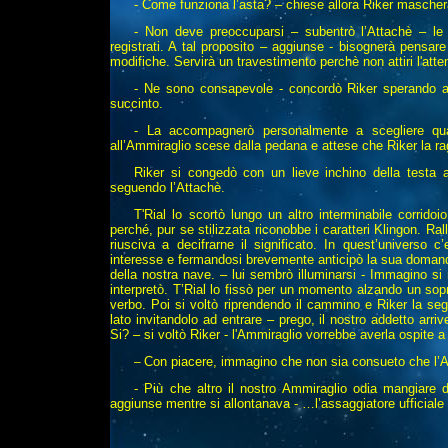
- Come funziona l’asta? – chiese allora Riker maschera
- Non deve preoccuparsi – subentrò l’Attachè – le 
registrati. A tal proposito – aggiunse - bisognerà pensare
modifiche. Servirà un travestimento perchè non attiri l'at
- Ne sono consapevole - concordò Riker sperando a
succinto.
- La accompagnerò personalmente a scegliere qua
all’Ammiraglio scese dalla pedana e attese che Riker la ra
Riker si congedò con un lieve inchino della testa 
seguendo l’Attachè.
T'Rial lo scortò lungo un altro interminabile corrid
perché, pur se stilizzata riconobbe i caratteri Klingon. R
riusciva a decifrarne il significato. In quest’universo c
interesse e fermandosi brevemente anticipò la sua domanda
della nostra nave. – lui sembrò illuminarsi - Immagino si
interpretò. T’Rial lo fissò per un momento alzando un sop
verbo. Poi si voltò riprendendo il cammino e Riker la s
lato invitandolo ad entrare – prego, il nostro addetto arri
Si? – si voltò Riker - l'Ammiraglio vorrebbe averla ospite a
Con piacere, immagino che non sia consueto che l’Am
–
- Più che altro il nostro Ammiraglio odia mangiare 
aggiunse mentre si allontanava - …l’assaggiatore ufficiale 