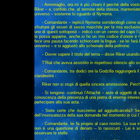
- Ammiraglio, ora mi è più chiaro il perché della vos
Riker – e, confido che, al termine della stessa, manteniate 
universo – sostenne lo sguardo di Nymeria.
- Comandante – replicò Nymeria sorridendogli come si
sfruttare gli esseri di sesso maschile per la mia esclusiv
uno di questi sottoposti – indicò con un cenno del capo l
le possa apparire, anche io ho un mio codice d’onore e m
fece una pausa facendo schioccare la lingua - se lei farà b
universo – e si aggiustò allo schienale della poltrona.
Dovrei sapere il titolo del tema – disse Riker usando
–
T’Rial che aveva assistito in rispettoso silenzio allo s
- Comandante, tra dodici ore la Godzilla raggiungerà i
clandestini -
Riker non si stupì di quella sincera ammissione. Perc
- Si tengono -continuò l’Attachè – aste di oggetti di
conoscenza della presenza di una pietra di enorme interess
partecipare alla sua asta. -
- Siete certe che riusciremo ad aggiudicarcela? Se 
dell’insensatezza della sua domanda nel momento in cui l’
- Comandante, lei fa proprio al caso nostro. La sua i
non è una questione di denaro – lo rassicurò - Lei è so
osservare le stelle.