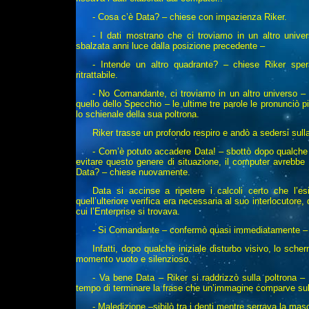
- Cosa c’è Data? – chiese con impazienza Riker.
- I dati mostrano che ci troviamo in un altro unive
sbalzata anni luce dalla posizione precedente –
- Intende un altro quadrante? – chiese Riker sper
ritrattabile.
- No Comandante, ci troviamo in un altro universo – r
quello dello Specchio – le ultime tre parole le pronunciò
lo schienale della sua poltrona.
Riker trasse un profondo respiro e andò a sedersi sull
- Com’è potuto accadere Data! – sbottò dopo qualche i
evitare questo genere di situazione, il computer avrebbe 
Data? – chiese nuovamente.
Data si accinse a ripetere i calcoli certo che l’
quell’ulteriore verifica era necessaria al suo interlocutore
cui l’Enterprise si trovava.
- Si Comandante – confermò quasi immediatamente – e
Infatti, dopo qualche iniziale disturbo visivo, lo sch
momento vuoto e silenzioso.
- Va bene Data – Riker si raddrizzò sulla poltrona – 
tempo di terminare la frase che un’immagine comparve su
- Maledizione –sibilò tra i denti mentre serrava la mas