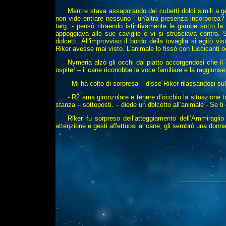
Mentre stava assaporando dei cubetti dolci simili a ge
non vide entrare nessuno - un'altra presenza incorporea? 
targ, - pensò ritraendo istintivamente le gambe sotto la
appoggiava alle sue caviglie e vi si strusciava contro. 
dolcetti. All'improvviso il bordo della tovaglia si agitò 
Riker avesse mai visto. L'animale lo fissò con luccicanti o
Nymeria alzò gli occhi dal piatto accorgendosi che il 
ospite! – il cane riconobbe la voce familiare e la raggiuns
- Mi ha colto di sorpresa – disse Riker rilassandosi sul
- R2 ama gironzolare e tenere d’occhio la situazione tr
stanza – sottoposti. – diede un dolcetto all’animale - Se ti
Riker fu sorpreso dell’atteggiamento dell’Ammiraglio
attenzione e gesti affettuosi al cane, gli sembrò una donna
_____________