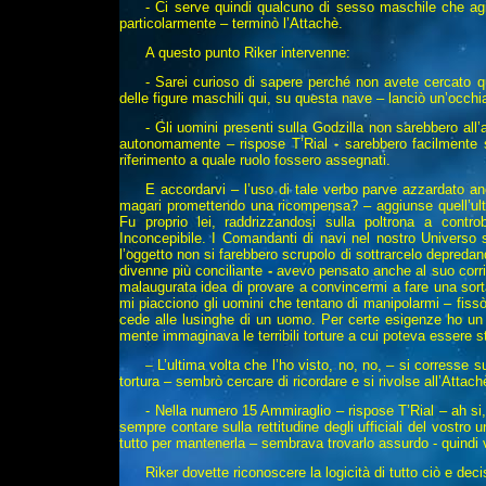
- Ci serve quindi qualcuno di sesso maschile che agi
particolarmente – terminò l’Attachè.
A questo punto Riker intervenne:
- Sarei curioso di sapere perché non avete cercato q
delle figure maschili qui, su questa nave – lanciò un’occhia
- Gli uomini presenti sulla Godzilla non sarebbero all
autonomamente – rispose T’Rial - sarebbero facilmente sm
riferimento a quale ruolo fossero assegnati.
E accordarvi – l’uso di tale verbo parve azzardato a
magari promettendo una ricompensa? – aggiunse quell’ult
Fu proprio lei, raddrizzandosi sulla poltrona a con
Inconcepibile. I Comandanti di navi nel nostro Universo s
l’oggetto non si farebbero scrupolo di sottrarcelo depredan
divenne più conciliante
-
avevo pensato anche al suo corri
malaugurata idea di provare a convincermi a fare una sort
mi piacciono gli uomini che tentano di manipolarmi – fissò
cede alle lusinghe di un uomo. Per certe esigenze ho un
mente immaginava le terribili torture a cui poteva essere s
L’ultima volta che l’ho visto, no, no, – si corresse 
–
tortura – sembrò cercare di ricordare e si rivolse all’Attach
- Nella numero 15 Ammiraglio – rispose T’Rial – ah si,
sempre contare sulla rettitudine degli ufficiali del vostro
tutto per mantenerla – sembrava trovarlo assurdo - quindi 
Riker dovette riconoscere la logicità di tutto ciò e de