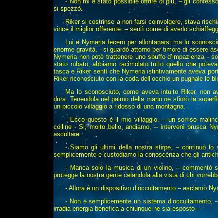
- Non mi è stato possibile offrire di più, – gli confes
si spezzò.
Riker si costrinse a non farsi coinvolgere, stava risch
vince il miglior offerente. – sentì come di averlo schiaffegg
Lui e Nymeria fecero per allontanarsi ma lo sconosciu
enorme gravità, - si guardò attorno per timore di essere as
Nymeria non potè trattenere uno sbuffo d’impazienza - so
stato rubato, abbiamo racimolato tutto quello che potev
tasca e Riker sentì che Nymeria istintivamente aveva porta
Riker riconosciuto con la coda dell’occhio un pugnale le b
Ma lo sconosciuto, come aveva intuito Riker, non ave
dura. Tenendola nel palmo della mano ne sfiorò la superf
un piccolo villaggio a ridosso di una montagna.
- Ecco questo è il mio villaggio, – un sorriso malinc
colline - Si, molto bello, andiamo, – intervenì brusca N
ascoltare.
- Siamo gli ultimi della nostra stirpe, – continuò l
semplicemente e custodiamo la conoscenza che gli antichi
- Manca solo la musica di un violino, – commentò s
protegge la nostra gente celandola alla vista di chi vorreb
- Allora è un dispositivo d’occultamento – esclamò Nym
- Non è semplicemente un sistema d’occultamento, – 
irradia energia benefica a chiunque ne sia esposto –