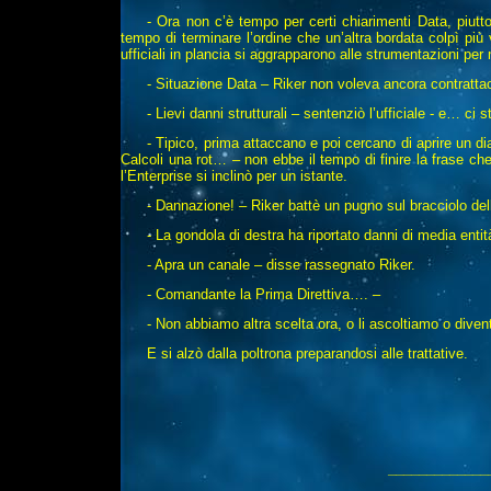
- Ora non c’è tempo per certi chiarimenti Data, piut
tempo di terminare l’ordine che un’altra bordata colpì pi
ufficiali in plancia si aggrapparono alle strumentazioni per
- Situazione Data – Riker non voleva ancora contratta
- Lievi danni strutturali – sentenziò l’ufficiale - e… c
- Tipico, prima attaccano e poi cercano di aprire un dia
Calcoli una rot… – non ebbe il tempo di finire la frase ch
l’Enterprise si inclinò per un istante.
- Dannazione! – Riker battè un pugno sul bracciolo del
- La gondola di destra ha riportato danni di media ent
- Apra un canale – disse rassegnato Riker.
- Comandante la Prima Direttiva…. –
- Non abbiamo altra scelta ora, o li ascoltiamo o dive
E si alzò dalla poltrona preparandosi alle trattative.
_____________