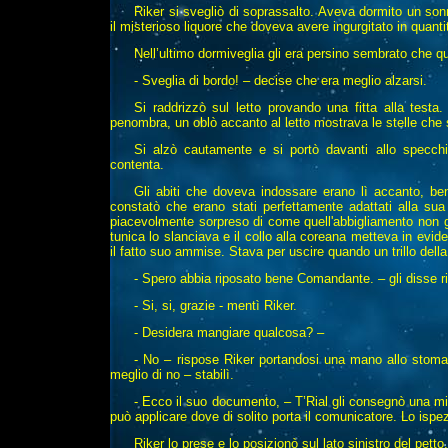
Riker si svegliò di soprassalto. Aveva dormito un son
il misterioso liquore che doveva avere ingurgitato in quanti
Nell’ultimo dormiveglia gli era persino sembrato che qu
- Sveglia di bordo! – decise che era meglio alzarsi.
Si raddrizzò sul letto provando una fitta alla testa
penombra, un oblò accanto al letto mostrava le stelle che s
Si alzò cautamente e si portò davanti allo specchi
contenta.
Gli abiti che doveva indossare erano lì accanto, ben
constatò che erano stati perfettamente adattati alla su
piacevolmente sorpreso di come quell'abbigliamento non g
tunica lo slanciava e il collo alla coreana metteva in evid
il fatto suo ammise. Stava per uscire quando un trillo della
- Spero abbia riposato bene Comandante. – gli disse r
- Si, si, grazie - mentì Riker.
- Desidera mangiare qualcosa? –
- No – rispose Riker portandosi una mano allo stom
meglio di no – stabilì.
- Ecco il suo documento, – T’Rial gli consegnò una min
può applicare dove di solito porta il comunicatore. Lo ispe
Riker lo prese e lo posizionò sul lato sinistro del petto