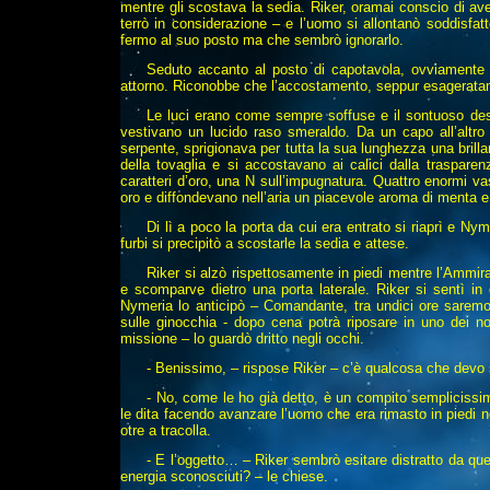
mentre gli scostava la sedia. Riker, oramai conscio di ave
terrò in considerazione – e l’uomo si allontanò soddisfat
fermo al suo posto ma che sembrò ignorarlo.
Seduto accanto al posto di capotavola, ovviamente r
attorno. Riconobbe che l’accostamento, seppur esageratam
Le luci erano come sempre soffuse e il sontuoso desc
vestivano un lucido raso smeraldo. Da un capo all’altro
serpente, sprigionava per tutta la sua lunghezza una brillan
della tovaglia e si accostavano ai calici dalla traspare
caratteri d’oro, una N sull’impugnatura. Quattro enormi vas
oro e diffondevano nell’aria un piacevole aroma di menta e
Di lì a poco la porta da cui era entrato si riaprì e Ny
furbi si precipitò a scostarle la sedia e attese.
Riker si alzò rispettosamente in piedi mentre l’Ammir
e scomparve dietro una porta laterale. Riker si sentì i
Nymeria lo anticipò – Comandante, tra undici ore saremo 
sulle ginocchia - dopo cena potrà riposare in uno dei no
missione – lo guardò dritto negli occhi.
- Benissimo, – rispose Riker – c’è qualcosa che devo 
- No, come le ho già detto, è un compito semplicissim
le dita facendo avanzare l’uomo che era rimasto in piedi n
otre a tracolla.
- E l’oggetto… – Riker sembrò esitare distratto da quel
energia sconosciuti? – le chiese.