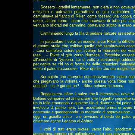
Scesero i gradini lentamente, non c'era e non doveva
mezz'ora e potevano permettersi un giro esplorativo.
camminava al fianco di Riker, come fossero una coppia ch
razze, alcuni come i primi che facevano di tutto per sfu
venivano sfiorati nel cammino, portavano subito la mano 
Camminando lungo la fila di pedane rialzate assistettero
In particolare li colpì un essere, a cui Riker fu diffic
di enormi stelle che esibiva quelle che sembravano enorm
...così cambierà colore per svelare le intenzioni dei vost
rosa... – Riker si girò verso Nymeria - Potrebbe esserl
all'orecchio di Nymeria. Lei si voltò e puntandogli addosso
per capire se chi ho di fronte ha delle intenzioni malvagi
verso il palco successivo. Riker decise che era meglio no
Sui palchi che scorsero successivamente videro ogni
che piegavano la volontà - anche questa volta Riker non 
anticipò - Lei è già qui no? – Riker richiuse la bocca.
Raggiunsero infine il palco che li interessava dove si 
Boliano comparve ad annunciare che l’oggetto seguente sar
tra la folla rimanendo a qualche fila di distanza dal palco.
involucro di panno nero. Lui, accertatosi prima di avere 
contenuto e guadagnando un mormorio di approvazione – Sign
oggi, un gioiello unico - e si avvicinò al bordo del palco 
chiamato anche Lacrima di Ashtar.
I volti di tutti erano protesi verso l’alto, ipnotizzat
acquistava sempre più brillantezza – La sua provenienza r