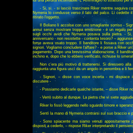
lui una perdita incolmabile. L' Ammiraglio lo strattonò per 
- Si, si. - si lasciò trascinare Riker mentre seguiva 
Nymeria lo condusse verso il lato del palco. Lì cedette i
ritirato l'oggetto.
Il Boliano li accolse con uno smagliante sorriso - Sign
annuì senza mostrare troppa emozione - è un regalo per l
sugli occhi avidi che Nymeria posava sulla pietra. - Si
anniversario - non resistette - contenta tesoro? – aggiuns
forse aveva osato troppo. Il banditore li fissava con occhi
signori. Vogliamo concludere l'affare? - e porse a Riker un
pagamento. Dopo una brevissima elaborazione, il banditore 
inchino e, dopo che lo ebbero verificato, richiuse lo smera
Non c’era più motivo di trattenersi. Si diressero alla
raggiunta una figura uscì da un angolo in penombra e li fer
- Signori, – disse con voce incerta - mi dispiace
discutere -
- Possiamo dedicarle qualche istante, – disse Riker non
- Verrò subito al dunque. La pietra che vi siete aggiudi
Riker lo fissò leggendo nello sguardo timore e speranza
Sentì la mano di Nymeria contrarsi sul suo braccio e p
- Sono spiacente ma siamo venuti appositamente pe
disposti a cederlo, – rispose Riker interpretando il pensier