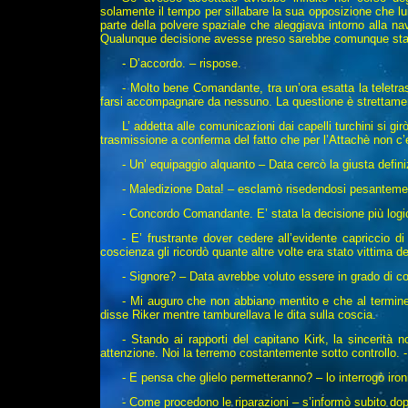
solamente il tempo per sillabare la sua opposizione che l
parte della polvere spaziale che aleggiava intorno alla nav
Qualunque decisione avesse preso sarebbe comunque stata 
- D’accordo. – rispose.
- Molto bene Comandante, tra un’ora esatta la teletrasp
farsi accompagnare da nessuno. La questione è strettamente
L’ addetta alle comunicazioni dai capelli turchini si g
trasmissione a conferma del fatto che per l’Attachè non c’e
- Un’ equipaggio alquanto – Data cercò la giusta defin
- Maledizione Data! – esclamò risedendosi pesantemen
- Concordo Comandante. E’ stata la decisione più log
- E’ frustrante dover cedere all’evidente capriccio 
coscienza gli ricordò quante altre volte era stato vittima 
- Signore? – Data avrebbe voluto essere in grado di co
- Mi auguro che non abbiano mentito e che al termine 
disse Riker mentre tamburellava le dita sulla coscia.
- Stando ai rapporti del capitano Kirk, la sincerità 
attenzione. Noi la terremo costantemente sotto controllo. -
- E pensa che glielo permetteranno? – lo interrogò iro
- Come procedono le riparazioni – s’informò subito dopo