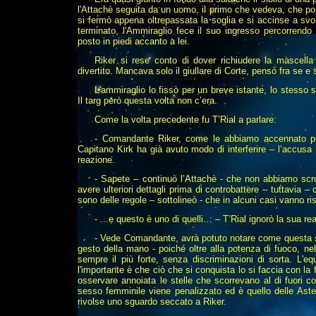
l'Attachè seguita da un uomo, il primo che vedeva, che por
si fermò appena oltrepassata la soglia e si accinse a svol
terminato, l'Ammiraglio fece il suo ingresso percorrendo 
posto in piedi accanto a lei.
Riker si rese conto di dover richiudere la mascella
divertito. Mancava solo il giullare di Corte, pensò fra se e 
L'ammiraglio lo fissò per un breve istante, lo stesso
Il targ però questa volta non c’era.
Come la volta precedente fu T’Rial a parlare:
- Comandante Riker, come le abbiamo accennato po
Capitano Kirk ha già avuto modo di interferire – l’accus
reazione.
- Sapete – continuò l’Attachè - che non abbiamo scru
avere ulteriori dettagli prima di controbattere – tuttavia 
sono delle regole – sottolineò - che in alcuni casi vanno ris
- ...e questo è uno di quelli… – T’Rial ignorò la sua re
- Vede Comandante, avrà potuto notare come questa sia
gesto della mano - poiché oltre alla potenza di fuoco, nel
sempre il più forte, senza discriminazioni di sorta. L
l'importante è che ciò che si conquista lo si faccia con l
osservare annoiata le stelle che scorrevano al di fuori c
sesso femminile viene penalizzato ed è quello delle Aste 
rivolse uno sguardo seccato a Riker.