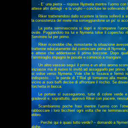
- E’ una pietra – rispose Nymeria mentre l’uomo con l
attese altri dettagli - e la voglio – concluse lei sollevando il
Riker trattenendosi dallo scuotere la testa sollevò a su
la consistenza del miele ma sorseggiandone un po’ si acc
La porta seminascosta si riaprì e ricomparve l’uo
ovale. Poggiandolo tra lui e Nymeria tolse il coperchio ri
Servirono lui per primo.
Riker riconobbe che, nonostante la situazione avesse
trattenne educatamente dal cominciare prima di Nymeria. M
e attese che addentasse il primo boccone. Dopo qualch
l'ammiraglio impugnò le posate e cominciò a mangiare.
Un altro vassoio seguì il primo e un altro aroma scon
iniziasse ma di nuovo lo invitò ad assaggiarlo per primo. R
si volse verso Nymeria. Vide che lo fissava e fermò ist
indisposto… - le parole di T’Rial gli tornarono alla men
vicino ai suoi baffi decise di affrontare il rischio. Se dov
forchetta in bocca.
Le portate si susseguirono, tutte di colore verde e
gradevoli e, soprattutto, approvò Riker con piacere, ness
Scambiarono poche frasi mentre l‘uomo con l’otre,
rabboccare i loro bicchieri ogni volta che ne terminavano
ebbro.
- Perchè qui è quasi tutto verde? – domandò a Nymeri
alghe.