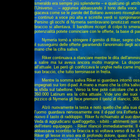
smeraldo era sempre più splendente – e qualcuno gli attrib
l’Universo… – aggiunse abbassando il tono della voce. La
giaceva come se le parole del Boliano avessero risvegliat
– continuò a voce più alta e scintille verdi si sprigionaro
Persino gli occhi di Nymeria sembravano ipnotizzati mentre
braccio si allentava. Il banditore ricoprì di colpo lo sme
potenzialità potete cominciare con le offerte, la base di pa
Nymeria tornò a stringere il gomito di Riker, segno che
il susseguirsi delle offerte garantendo l'anonimato degli a
mano che la cifra saliva.
Riker continuava a rilanciare mentre le dita dell'ammi
a salire ma lui aveva ancora molto margine. La dispon
all'attuale. Lei però gli conficcava le unghie nella carne i
suo braccio, che tutto terminasse in fretta.
Mentre la somma saliva Riker si guardava intorno osserv
impegnati sui loro d-pad. A mano a mano che la cifra saliv
la sfida sul tabellone. Verso la fine potè calcolare che a 
350.000 Latinum era la cifra attuale. Vide uno dei suoi
pizzico di Nymeria gli fece premere il tasto di rilancio, 365
Alzò nuovamente la testa e notò quello che alla sua 
l’uomo guardava nervosamente ora il d-pad ora l’offerta
nuovo il tasto di raddoppio. Riker fu richiamato al suo dov
Veda di aggiudicarsi quell'oggetto, - sibilò - altrimenti non 
dell'intero equipaggio. - Riker rilanciò immediatamente. 
abbassava sconfitto le braccia e si voltava verso di lui. 
Riker gli lesse in viso era di profondo dolore, quasi che,