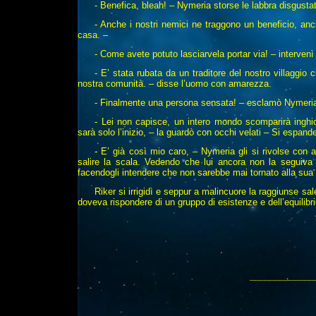
- Benefica, bleah! – Nymeria storse le labbra disgusta
- Anche i nostri nemici ne traggono un beneficio, anch
casa. –
- Come avete potuto lasciarvela portar via! – intervenì
- E’ stata rubata da un traditore del nostro villaggio 
nostra comunità. – disse l’uomo con amarezza.
- Finalmente una persona sensata! – esclamò Nymeria 
- Lei non capisce, un intero mondo scomparirà inghiott
sarà solo l’inizio, – la guardò con occhi velati – Si espande
- E’ già così mio caro, – Nymeria gli si rivolse con 
salire la scala. Vedendo che lui ancora non la seguiv
facendogli intendere che non sarebbe mai tornato alla sua 
Riker si irrigidì e seppur a malincuore la raggiunse sa
doveva rispondere di un gruppo di esistenze e dell’equilibr
_____________