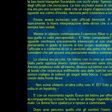
le loro teste triangolari fissandolo con occhi vitrei. Spess
degli ufficiali che incrociava. Le loro occhiate erano di 
ma era più uno scoprire i denti che un segno d’apprezza
sguardo era colmo d’invidia, nessuna però sosteneva a lun
Finora aveva incrociato solo ufficiali femminili.
nuovamente la libera interpretazione delle divise che a 
sempre ben visibili.
Mentre in silenzio continuavano il cammino Riker si p
sua guida si voltò percependolo – E’ ferito comandante? 
sguardo sembrava sinceramente interessato al suo stat
pienamente in grado di servire al loro scopo, qualunque 
l’ufficiale e a conferma di ciò si avvicinò alla porta che dis
considerò che
per essere una postazione medica sembrava
La stanza era piccola. Un lettino con in cima un monitor
Dalla parte opposta diversi ripiani esponevano varie str
Ancora perplesso vide all’interno, distesa sul lettino con
di bordo che osservava indifferente una delle bath’let s
sorriso maligno le sollevò gli angoli della bocca. I cape
creste della fronte disse:
- Non vorrai sfidarmi un’altra volta vero K’ El? Solo 
volta in un barattolo –
E con un movimento rapido scese dal lettino per afferr
accompagnatrice scosse la testa in un diniego rispondendo
male. La donna fece spallucce e riprese a camminare.
Dopo aver percorso quello che gli sembrò l’intero