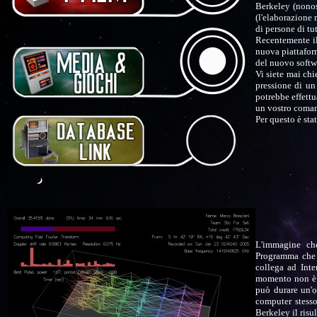
Berkeley (nonos
(l'elaborazione 
di persone di tu
Recentemente i
nuova piattafo
del nuovo softwa
Vi siete mai chi
pressione di un 
potrebbe effettu
un vostro coma
Per questo è sta
L'immagine ch
Programma che è
collega ad Inte
momento non è p
può durare un'o
computer stess
Berkeley il ris