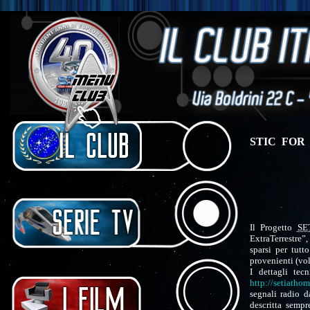
STIC FOR
Il Progetto
SE
ExtraTerrestre”
sparsi per tutt
provenienti (vol
I dettagli tecn
http://setiathom
segnali radio da
descritta sempr