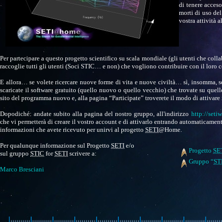
di tenere acceso
morti di uso del
vostra attività a
Per partecipare a questo progetto scientifico su scala mondiale (gli utenti che col
raccoglie tutti gli utenti (Soci STIC… e non) che vogliono contribuire con il lor
E allora… se volete ricercare nuove forme di vita e nuove civiltà… sì, insomma, s
scaricate il software gratuito (quello nuovo o quello vecchio) che trovate su quel
sito del programma nuovo e, alla pagina “Participate” troverete il modo di attivar
Dopodiché: andate subito alla pagina del nostro gruppo, all'indirizzo
http://set
che vi permetterà di creare il vostro account e di attivarlo entrando automaticament
informazioni che avete ricevuto per unirvi al progetto
SETI
@Home.
Per qualunque informazione sul Progetto
SETI
e/o
Progetto
SE
sul gruppo
STIC
for
SETI
scrivere a:
Gruppo “
ST
Marco Bresciani