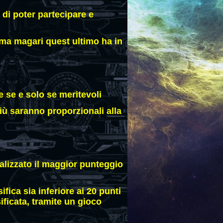
 di poter partecipare e
ma magari quest ultimo ha in
 se e solo se meritevoli
più saranno proporzionali alla
talizzato il maggior punteggio
ifica sia inferiore ai 20 punti
ificata, tramite un gioco