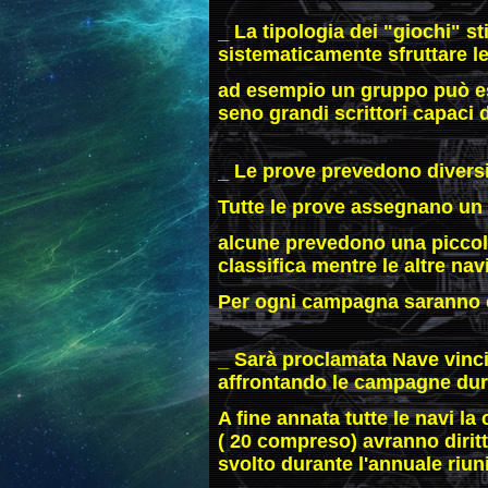
_ La tipologia dei "giochi" s
sistematicamente sfruttare le
ad esempio un gruppo può ess
seno grandi scrittori capaci di
_ Le prove prevedono divers
Tutte le prove assegnano un 
alcune prevedono una piccola 
classifica mentre le altre na
Per ogni campagna saranno co
_ Sarà proclamata Nave vincit
affrontando le campagne dur
A fine annata tutte le navi la 
( 20 compreso) avranno diritt
svolto durante l'annuale riunio