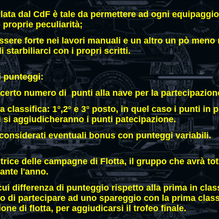
tilata dal CdF è tale da permettere ad ogni equipaggio
 proprie peculiarità;
ere forte nei lavori manuali e un altro un pò meno 
 starbiliarci con i propri scritti.
i punteggi:
certo numero di punti alla nave per la partecipazione
classifica: 1°,2° e 3° posto, in quel caso i punti in 
vi si aggiudicheranno i punti patecipazione.
nsiderati eventuali bonus con punteggi variabili.
rice delle campagne di Flotta, il gruppo che avrà to
ante l'anno.
cui differenza di punteggio rispetto alla prima in class
o di partecipare ad uno spareggio con la prima class
ne di flotta, per aggiudicarsi il trofeo finale.