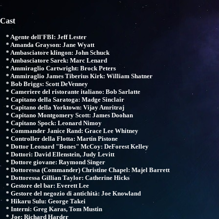
Cast
* Agente dell'FBI: Jeff Lester
* Amanda Grayson: Jane Wyatt
* Ambasciatore klingon: John Schuck
* Ambasciatore Sarek: Marc Lenard
* Ammiraglio Cartwright: Brock Peters
* Ammiraglio James Tiberius Kirk: William Shatner
* Bob Briggs: Scott DeVenney
* Cameriere del ristorante italiano: Bob Sarlatte
* Capitano della Saratoga: Madge Sinclair
* Capitano della Yorktown: Vijay Amritraj
* Capitano Montgomery Scott: James Doohan
* Capitano Spock: Leonard Nimoy
* Commander Janice Rand: Grace Lee Whitney
* Controller della Flotta: Martin Pistone
* Dottor Leonard "Bones" McCoy: DeForest Kelley
* Dottori: David Ellenstein, Judy Levitt
* Dottore giovane: Raymond Singer
* Dottoressa (Commander) Christine Chapel: Majel Barrett
* Dottoressa Gillian Taylor: Catherine Hicks
* Gestore del bar: Everett Lee
* Gestore del negozio di antichità: Joe Knowland
* Hikaru Sulu: George Takei
* Interni: Greg Karas, Tom Mustin
* Joe: Richard Harder