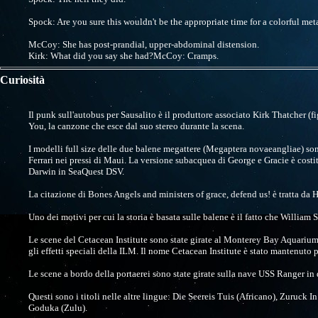
Spock: Are you sure this wouldn't be the appropriate time for a colorful me
McCoy: She has post-prandial, upper-abdominal distension.
Kirk: What did you say she had?McCoy: Cramps.
Curiosità
Il punk sull'autobus per Sausalito è il produttore associato Kirk Thatcher (fi
You, la canzone che esce dal suo stereo durante la scena.
I modelli full size delle due balene megattere (Megaptera novaeangliae) sono
Ferrari nei pressi di Maui. La versione subacquea di George e Gracie è costit
Darwin in SeaQuest DSV.
La citazione di Bones Angels and ministers of grace, defend us! è tratta da H
Uno dei motivi per cui la storia è basata sulle balene è il fatto che Will
Le scene del Cetacean Institute sono state girate al Monterey Bay Aquarium, 
gli effetti speciali della ILM. Il nome Cetacean Institute è stato mantenuto p
Le scene a bordo della portaerei sono state girate sulla nave USS Ranger in 
Questi sono i titoli nelle altre lingue: Die Seereis Tuis (Africano), Zuruck
Goduka (Zulu).