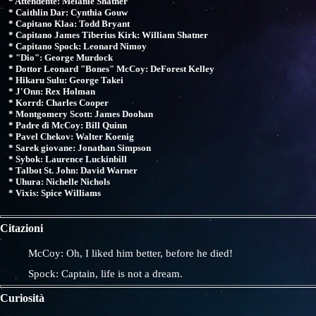
* Attendente: Melanie Shatner
* Caithlin Dar: Cynthia Gouw
* Capitano Klaa: Todd Bryant
* Capitano James Tiberius Kirk: William Shatner
* Capitano Spock: Leonard Nimoy
* "Dio": George Murdock
* Dottor Leonard "Bones" McCoy: DeForest Kelley
* Hikaru Sulu: George Takei
* J'Onn: Rex Holman
* Korrd: Charles Cooper
* Montgomery Scott: James Doohan
* Padre di McCoy: Bill Quinn
* Pavel Chekov: Walter Koenig
* Sarek giovane: Jonathan Simpson
* Sybok: Laurence Luckinbill
* Talbot St. John: David Warner
* Uhura: Nichelle Nichols
* Vixis: Spice Williams
Citazioni
McCoy: Oh, I liked him better, before he died!
Spock: Captain, life is not a dream.
Curiosità