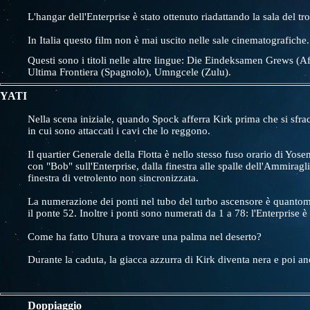
L'hangar dell'Enterprise è stato ottenuto riadattando la sala del
In Italia questo film non è mai uscito nelle sale cinematografiche.
Questi sono i titoli nelle altre lingue: Die Eindeksamen Grews 
Ultima Frontiera (Spagnolo), Umngcele (Zulu).
YATI
Nella scena iniziale, quando Spock afferra Kirk prima che si sfrac
in cui sono attaccati i cavi che lo reggono.
Il quartier Generale della Flotta è nello stesso fuso orario di Y
con "Bob" sull'Enterprise, dalla finestra alle spalle dell'Ammirag
finestra di vetrolento non sincronizzata.
La numerazione dei ponti nel tubo del turbo ascensore è quantom
il ponte 52. Inoltre i ponti sono numerati da 1 a 78: l'Enterprise
Come ha fatto Uhura a trovare una palma nel deserto?
Durante la caduta, la giacca azzurra di Kirk diventa nera e poi an
Doppiaggio