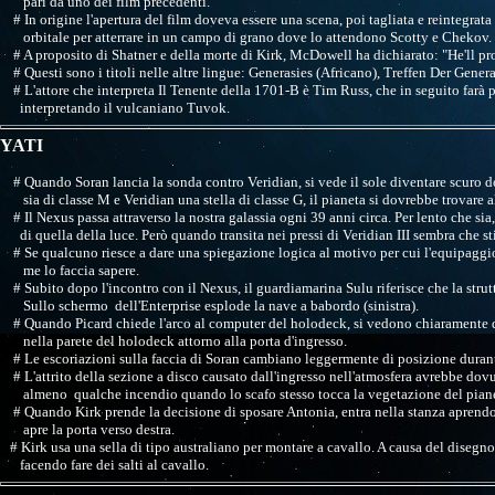
pari da uno dei film precedenti.
# In origine l'apertura del film doveva essere una scena, poi tagliata e reintegrata 
orbitale per atterrare in un campo di grano dove lo attendono Scotty e Chekov.
# A proposito di Shatner e della morte di Kirk, McDowell ha dichiarato: "He'll pr
# Questi sono i titoli nelle altre lingue: Generasies (Africano), Treffen Der G
# L'attore che interpreta Il Tenente della 1701-B è Tim Russ, che in seguito farà pa
interpretando il vulcaniano Tuvok.
YATI
# Quando Soran lancia la sonda contro Veridian, si vede il sole diventare scuro 
sia di classe M e Veridian una stella di classe G, il pianeta si dovrebbe trovare a
# Il Nexus passa attraverso la nostra galassia ogni 39 anni circa. Per lento che s
di quella della luce. Però quando transita nei pressi di Veridian III sembra che s
# Se qualcuno riesce a dare una spiegazione logica al motivo per cui l'equipaggio 
me lo faccia sapere.
# Subito dopo l'incontro con il Nexus, il guardiamarina Sulu riferisce che la strutt
Sullo schermo dell'Enterprise esplode la nave a babordo (sinistra).
# Quando Picard chiede l'arco al computer del holodeck, si vedono chiaramente dell
nella parete del holodeck attorno alla porta d'ingresso.
# Le escoriazioni sulla faccia di Soran cambiano leggermente di posizione durante
# L'attrito della sezione a disco causato dall'ingresso nell'atmosfera avrebbe dovu
almeno qualche incendio quando lo scafo stesso tocca la vegetazione del piane
# Quando Kirk prende la decisione di sposare Antonia, entra nella stanza aprendo l
apre la porta verso destra.
# Kirk usa una sella di tipo australiano per montare a cavallo. A causa del disegno
facendo fare dei salti al cavallo.