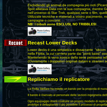
Escludendo gli animali da compagnia più noti (Picard
Spot allietava Data con la sua compagnia, mentre Gr
nell’universo di Star Trek, qualsiasi serie o film, que
Utilizzate tecniche e materiali a vostro piacimento, n
campagne o concorsi.
NB: I triboli sono ESCLUSI, NO TRIBBLES!
Recast Lower Decks
Lower decks è una simpatica e dissacrante "sitcom 
nella Flotta, la cui carriera parte dai "ponti bassi" s
Mantenendo la vena ironica della serie pensiamo ad u
(Ovviamente i doppiatori originali italiani e stranieri
Replichiamo il replicatore
La Flotta Stellare ha indetto un bando per la proposta di nuovi
Il bando è riservato al personale delle sezioni ingegneria dell
Ogni equipaggio dovrà costruire un proprio modello di replica
prototipo e dettagliando il più possibile il processo di proget