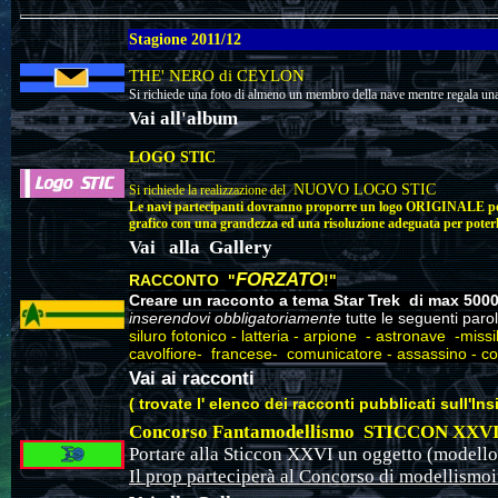
Stagione 2011/12
THE' NERO di CEYLON
Si richiede una foto di almeno un membro della nave mentre regala u
Vai all'album
LOGO STIC
NUOVO LOGO STIC
Si richiede la realizzazione del
Le navi partecipanti dovranno proporre un logo ORIGINALE per lo
grafico con una grandezza ed una risoluzione adeguata per pote
Vai alla
Gallery
FORZATO
RACCONTO "
!"
Creare un racconto a tema Star Trek
di max 5000
inserendovi obbligatoriamente
tutte le seguenti paro
siluro fotonico - latteria - arpione - astronave -mis
cavolfiore- francese- comunicatore - assassino -
Vai ai racconti
( trovate l' elenco dei racconti pubblicati sull'In
Concorso Fantamodellismo
STICCON XXV
Portare alla Sticcon XXVI un oggetto (modello 
Il prop parteciperà al Concorso di modellismoi