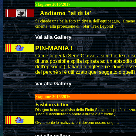
Stagione 2016/2017
Andiamo "al di là"
Si chiede una bella foto in divisa dell'equipaggio, almen
cinema alla proiezione di "Star Trek Beyond".
Vai alla Gallery
PIN-MANIA !
Come fu per la Serie Classica si richiede il dis
di una possibile spilla ispirata ad un episodio di
dell'episodio ( italiano o inglese ) e dovrà es
del perché si è utilizzato quel soggetto o quell
Vai alla Gallery
Stagione 2015/2016
Fashion victim
Disegna la nuova divisa della Flotta Stellare, si potrà utilizza
( non si accetteranno opere astratte o artistiche ).
Ovviamente le realizzazioni devono essere originali.
vai alla gallery