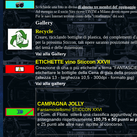
Si richiede una foto in divisa
di almeno tre membri del' equipaggio
Ad esempio se il socio Siro riceve l’ISTM a Milano dovrà essere present
Per le navi Internet terremo conto della “cittadinanza” dei soci
Gallery
Recycle
Creare, riciclando bottiglie di plastica, dei complementi d'
per la prossima Sticcon, tali opere saranno posizionate nel
del tema e delle dimensioni.
Vai alla Gallery
ETICHETTE vino Sticcon XXVII
Creazione di una o più etichette a tema "FANTASCIEN
etichettare le bottiglie della Cena di gala della pr
(altezza 13 - larghezza 10,5 - 300dpi - formato jpg)
Vai alla gallery
CAMPAGNA JOLLY
Fantamodellismo STICCON XXVI
Il Com. di Flotta stilerà una classifica aggiuntiva
( i
assegnando rispettivamente
100,75 e 50 punti ai p
e 25 punti alle altre navi iscritte al concorso.