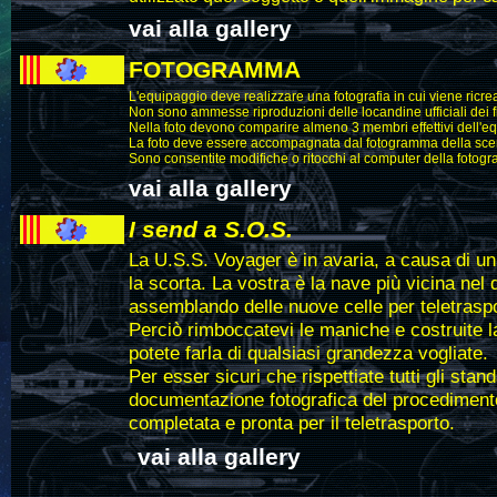
vai alla gallery
FOTOGRAMMA
L'equipaggio deve realizzare una fotografia in cui viene ricre
Non sono ammesse riproduzioni delle locandine ufficiali dei f
Nella foto devono comparire almeno 3 membri effettivi dell'e
La foto deve essere accompagnata dal fotogramma della scena a c
Sono consentite modifiche o ritocchi al computer della fotograf
vai alla gallery
I
send a S.O.S.
La U.S.S. Voyager è in avaria, a causa di un
la scorta. La vostra è la nave più vicina ne
assemblando delle nuove celle per teletraspo
Perciò rimboccatevi le maniche e costruite la
potete farla di qualsiasi grandezza vogliate.
Per esser sicuri che rispettiate tutti gli stan
documentazione fotografica del procedimento 
completata e pronta per il teletrasporto.
vai alla gallery