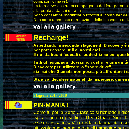
compagni di nave).
La foto deve essere accompagnata dal fotogramma dell
alla puntata da cui è tratta.
Sono consentite modifiche o ritocchi al computer dell
Non sono ammesse riproduzioni delle locandine della
vai alla gallery
Recharge!
Aspettando la seconda stagione di Discovery è 
per poter essere utili ai nostri eroi.
E noi da buoni federali ci addestriamo per quest
Tutti gli equipaggi dovranno costruire una unità
Discovery per utilizzare la "spore drive",
sia mai che Stamets non possa più affrontare i sa
Sta a voi decidere materiali da impiegare, dimen
vai alla gallery
Stagione 2017/2018
PIN-MANIA !
Come fu per la Serie Classica si richiede il dis
ispirata ad un episodio di Deep Space Nine, tal
e se necessario sarà corredata da una piccola 
utilizzato quel soggetto o quell'immagine per ca