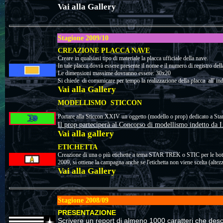
Vai alla Gallery
Stagione 2009/10
CREAZIONE PLACCA NAVE
Creare in qualsiasi tipo di materiale la placca ufficiale della nave.
In tale placca dovrà essere presente il nome e il numero di registro della
Le dimensioni massime dovranno essere: 30x20
Si chiede di comunicare per tempo la realizzazione della placca all' in
Vai alla Gallery
MODELLISMO STICCON
Portare alla Sticcon XXIV un oggetto (modello o prop) dedicato a Star 
Il prop parteciperà al Concorso di modellismo indetto da I
Vai alla gallery
ETICHETTA
Creazione di una o più etichette a tema STAR TREK o STIC per le botti
2009, si ottiene la campagna anche se l'etichetta non viene scelta (alte
Vai alla Gallery
Stagione 2008/09
PRESENTAZIONE
Scrivere un report di almeno 1000 caratteri che desc