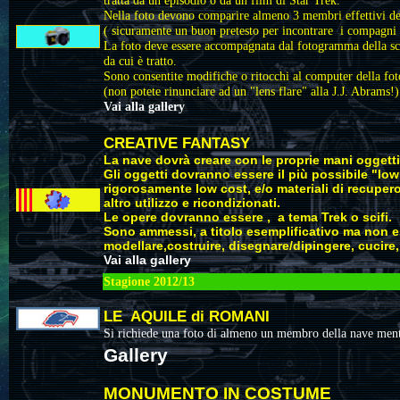
tratta da un episodio o da un film di Star Trek.
Nella foto devono comparire almeno 3 membri effettivi de
( sicuramente un buon pretesto per incontrare i compagni 
La foto deve essere accompagnata dal fotogramma della scena
da cui è tratto.
Sono consentite modifiche o ritocchi al computer della foto
(non potete rinunciare ad un "lens flare" alla J.J. Abrams!)
Vai alla gallery
CREATIVE FANTASY
La nave dovrà creare con le proprie mani oggetti
Gli oggetti dovranno essere il più possibile "low
rigorosamente low cost, e/o materiali di recupero
altro utilizzo e ricondizionati.
Le opere dovranno essere , a tema Trek o scifi.
Sono ammessi, a titolo esemplificativo ma non e
modellare,costruire, disegnare/dipingere, cucire, 
Vai alla gallery
Stagione 2012/13
LE AQUILE di ROMANI
Si richiede una foto di almeno un membro della nave mentr
Gallery
MONUMENTO IN COSTUME