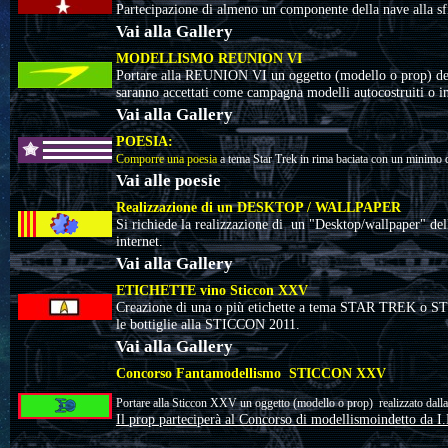
Partecipazione di almeno un componente della nave alla sf
Vai alla Gallery
MODELLISMO REUNION VI
Portare alla REUNION VI un oggetto (modello o prop) dedi
saranno accettati come campagna modelli autocostruiti o i
Vai alla Gallery
POESIA:
Comporre una poesia
a tema Star Trek
in rima baciata con un minimo 
Vai alle poesie
Realizzazione di un DESKTOP / WALLPAPER
Si richiede la realizzazione di un "Desktop/wallpaper" de
internet.
Vai alla Gallery
ETICHETTE vino Sticcon XXV
Creazione di una o più etichette a tema STAR TREK o STIC
le bottiglie alla STICCON 2011.
Vai alla Gallery
Concorso Fantamodellismo
STICCON XXV
Portare alla Sticcon XXV un oggetto (modello o prop) realizzato dalla
Il prop parteciperà al Concorso di modellismoindetto da I