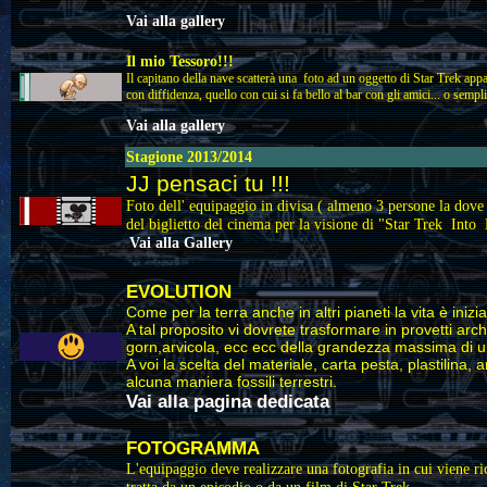
Vai alla gallery
Il mio Tessoro!!!
Il capitano della nave scatterà una foto ad un oggetto di Star Trek appa
con diffidenza, quello con cui si fa bello al bar con gli amici... o sem
Vai alla gallery
Stagione 2013/2014
JJ pensaci tu !!!
Foto dell' equipaggio in divisa ( almeno 3 persone la dove 
del biglietto del cinema per la visione di "Star Trek Into
Vai alla Gallery
EVOLUTION
Come per la terra anche in altri pianeti la vita è iniz
A tal proposito vi dovrete trasformare in provetti arch
gorn,arvicola, ecc ecc della grandezza massima di un
A voi la scelta del materiale, carta pesta, plastilina, 
alcuna maniera fossili terrestri.
Vai alla pagina dedicata
FOTOGRAMMA
L'equipaggio deve realizzare una fotografia in cui viene ri