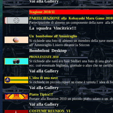
Vai alla Gallery
Stagione 2010/11
PARTECIPAZIONE alla Kobayashi Maru Game 2010
Partecipazione di almeno un componente della nave alla
La squadra
Vincitrice!!!
Un bombolone all'Ammiraglio
Si richiede una foto di almeno un membro della nave men
all' Ammiraglio Lisiero durante la Sticcon
Bomboloni Desktop
PROVA ESTATE 2010
Si richiede alle navi e/o basi Stellari una foto di una gita/
ecc. con eventuale biglietto, giornale o altro che ne certific
Vai alla Gallery
L'idea di una nave
Si richiede un piccolo report su come è venuta l' idea di f
Vai alla Gallery
Piatto Tipico!!!
Portare alla Reunion 2010 un piccolo piatto salato
o un dol
Vai alla Gallery
COSTUME REUNION VI