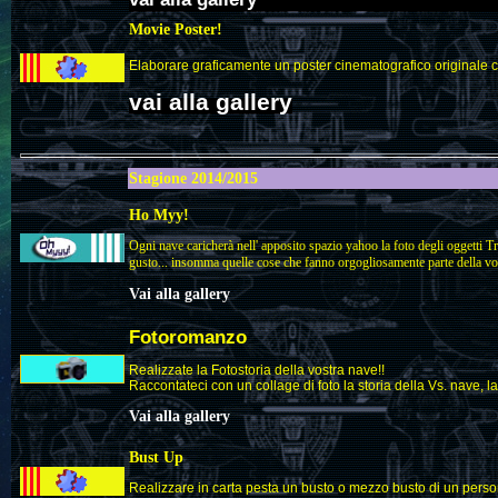
Movie Poster!
Elaborare graficamente un poster cinematografico originale co
vai alla
gallery
Stagione 2014/2015
Ho Myy!
Ogni nave caricherà nell' apposito spazio yahoo la foto degli oggetti Tre
gusto... insomma quelle cose che fanno orgogliosamente parte della vo
Vai alla gallery
Fotoromanzo
Realizzate la Fotostoria della vostra nave!!
Raccontateci con un collage di foto la storia della Vs. nave, la
Vai alla gallery
Bust Up
Realizzare in carta pesta un busto o mezzo busto di un perso