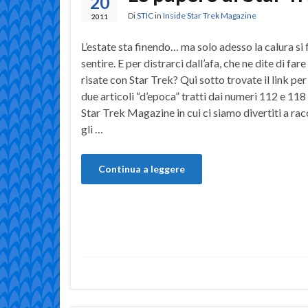
20
Di
STIC
in
Inside Star Trek Magazine
2011
L’estate sta finendo… ma solo adesso la calura si
sentire. E per distrarci dall’afa, che ne dite di far
risate con Star Trek? Qui sotto trovate il link per
due articoli “d’epoca” tratti dai numeri 112 e 118 
Star Trek Magazine in cui ci siamo divertiti a ra
gli …
Continua a leggere