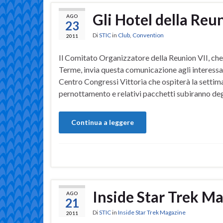
Gli Hotel della Reu
AGO
23
Di
STIC
in
Club
,
Convention
2011
Il Comitato Organizzatore della Reunion VII, che
Terme, invia questa comunicazione agli interessat
Centro Congressi Vittoria che ospiterà la settim
pernottamento e relativi pacchetti subiranno de
Continua a leggere
Inside Star Trek M
AGO
21
Di
STIC
in
Inside Star Trek Magazine
2011