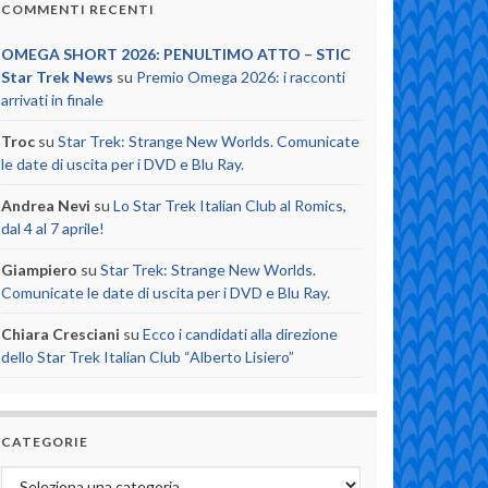
COMMENTI RECENTI
OMEGA SHORT 2026: PENULTIMO ATTO – STIC
Star Trek News
su
Premio Omega 2026: i racconti
arrivati in finale
Troc
su
Star Trek: Strange New Worlds. Comunicate
le date di uscita per i DVD e Blu Ray.
Andrea Nevi
su
Lo Star Trek Italian Club al Romics,
dal 4 al 7 aprile!
Giampiero
su
Star Trek: Strange New Worlds.
Comunicate le date di uscita per i DVD e Blu Ray.
Chiara Cresciani
su
Ecco i candidati alla direzione
dello Star Trek Italian Club “Alberto Lisiero”
CATEGORIE
Categorie