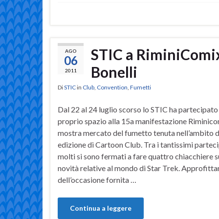
STIC a RiminiComix
AGO
06
Bonelli
2011
Di
STIC
in
Club
,
Convention
,
Fumetti
Dal 22 al 24 luglio scorso lo STIC ha partecipato
proprio spazio alla 15a manifestazione Riminicom
mostra mercato del fumetto tenuta nell’ambito d
edizione di Cartoon Club. Tra i tantissimi partec
molti si sono fermati a fare quattro chiacchiere s
novità relative al mondo di Star Trek. Approfitt
dell’occasione fornita …
Continua a leggere