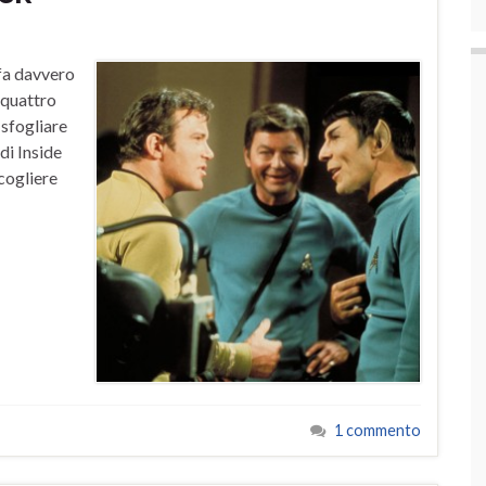
 fa davvero
e quattro
 sfogliare
di Inside
ccogliere
1 commento