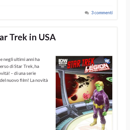
3 commenti
ar Trek in USA
e negli ultimi anni ha
verso di Star Trek, ha
vità! – di una serie
del nuovo film! La novità