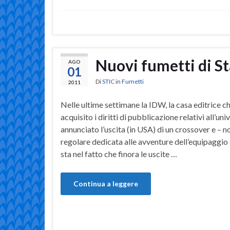
Nuovi fumetti di St
AGO
01
Di
STIC
in
Fumetti
2011
Nelle ultime settimane la IDW, la casa editrice ch
acquisito i diritti di pubblicazione relativi all’uni
annunciato l’uscita (in USA) di un crossover e – no
regolare dedicata alle avventure dell’equipaggio 
sta nel fatto che finora le uscite …
Continua a leggere