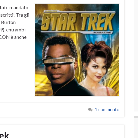
 stato mandato
critti! Tra gli
r Burton
9), entrambi
CCON è anche
1 commento
rek