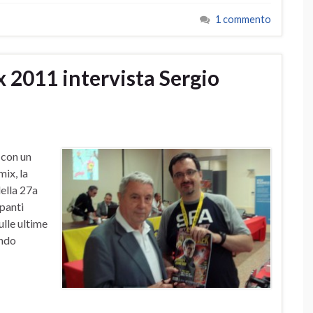
1 commento
 2011 intervista Sergio
 con un
ix, la
ella 27a
ipanti
ulle ultime
ando