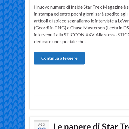
Il nuovo numero di Inside Star Trek Magazine è
in stampa ed entro pochi giorni sarà spedito agli is
articoli di spicco segnaliamo le interviste a LeVa
(Geordi in TNG) e Chase Masterson (Leeta in DS
intervenuti alla STICCON XXV. Alla stessa STI
dedicato uno speciale che …
Continua a leggere
Le papere di Star T
AGO