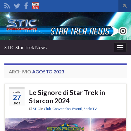
Atti
il
Search for:
mod
di
rice
STIC Star Trek News
Attiv
la
navig
ARCHIVIO
AGOSTO 2023
Le Signore di Star Trek in
AGO
27
Starcon 2024
2023
Di
STIC
in
Club
,
Convention
,
Eventi
,
Serie TV