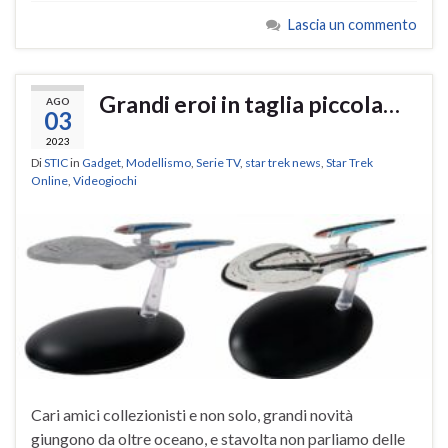
Lascia un commento
Grandi eroi in taglia piccola…
AGO
03
2023
Di
STIC
in
Gadget
,
Modellismo
,
Serie TV
,
star trek news
,
Star Trek
Online
,
Videogiochi
Cari amici collezionisti e non solo, grandi novità
giungono da oltre oceano, e stavolta non parliamo delle