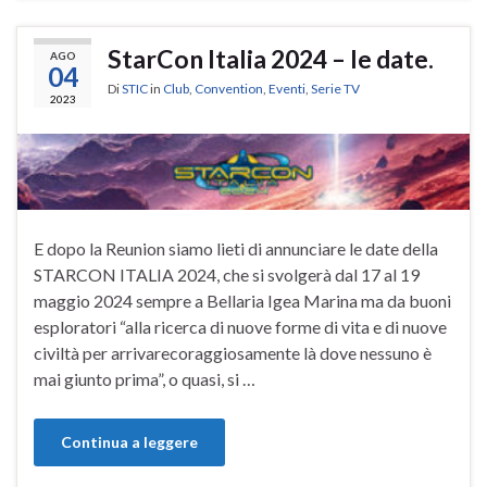
StarCon Italia 2024 – le date.
AGO
04
Di
STIC
in
Club
,
Convention
,
Eventi
,
Serie TV
2023
E dopo la Reunion siamo lieti di annunciare le date della
STARCON ITALIA 2024, che si svolgerà dal 17 al 19
maggio 2024 sempre a Bellaria Igea Marina ma da buoni
esploratori “alla ricerca di nuove forme di vita e di nuove
civiltà per arrivarecoraggiosamente là dove nessuno è
mai giunto prima”, o quasi, si …
Continua a leggere