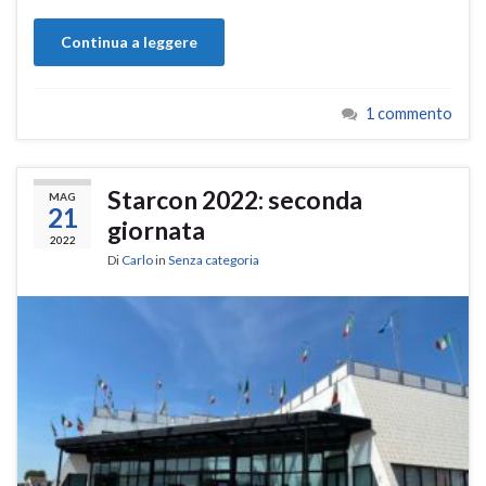
Continua a leggere
1 commento
Starcon 2022: seconda
MAG
21
giornata
2022
Di
Carlo
in
Senza categoria