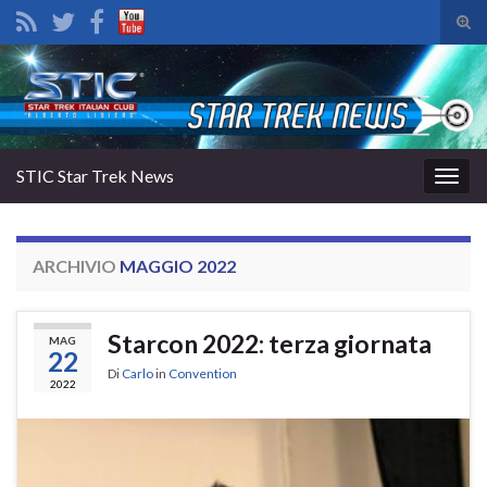
Atti
il
Search for:
mod
di
rice
STIC Star Trek News
Attiv
la
navig
ARCHIVIO
MAGGIO 2022
Starcon 2022: terza giornata
MAG
22
Di
Carlo
in
Convention
2022