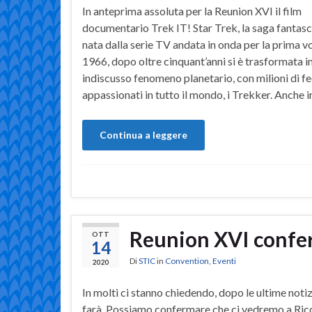
In anteprima assoluta per la Reunion XVI il film
documentario Trek IT! Star Trek, la saga fantasc
nata dalla serie TV andata in onda per la prima vo
1966, dopo oltre cinquant’anni si è trasformata i
indiscusso fenomeno planetario, con milioni di fe
appassionati in tutto il mondo, i Trekker. Anche in
Continua a leggere
Reunion XVI confe
OTT
14
Di
STIC
in
Convention
,
Eventi
2020
In molti ci stanno chiedendo, dopo le ultime notizie
farà. Possiamo confermare che ci vedremo a Ricc