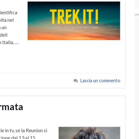
ientifica
lta nel
n un
deli
 Italia, …
Lascia un commento
rmata
 in tv, se la Reunion si
ione dal 13 al 15