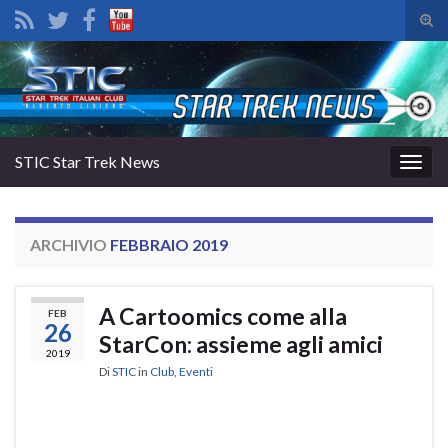
Atti
il
Search for:
mod
di
rice
STIC Star Trek News
Attiv
la
navig
ARCHIVIO
FEBBRAIO 2019
A Cartoomics come alla
FEB
26
StarCon: assieme agli amici
2019
Di
STIC
in
Club
,
Eventi