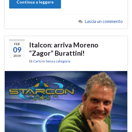
Continua a leggere
Lascia un commento
Italcon: arriva Moreno
FEB
09
“Zagor” Burattini!
2019
Di
Carlo
in
Senza categoria