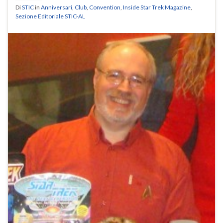
Di
STIC
in
Anniversari
,
Club
,
Convention
,
Inside Star Trek Magazine
,
Sezione Editoriale STIC-AL