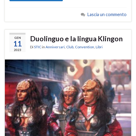
Lascia un commento
Duolinguo e la lingua Klingon
GEN
11
Di
STIC
in
Anniversari
,
Club
,
Convention
,
Libri
2023