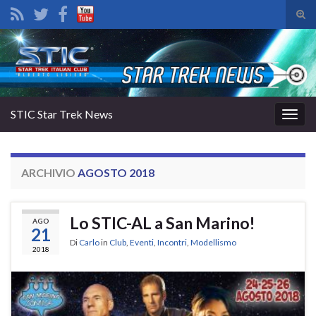
Atti
il
Search for:
mod
di
rice
STIC Star Trek News
Attiv
la
navig
ARCHIVIO
AGOSTO 2018
Lo STIC-AL a San Marino!
AGO
21
Di
Carlo
in
Club
,
Eventi
,
Incontri
,
Modellismo
2018