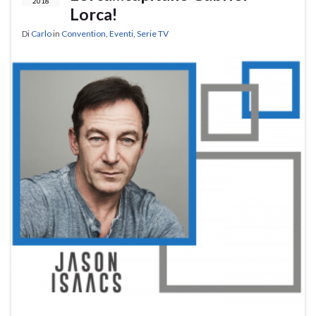
2018
Lorca!
Di
Carlo
in
Convention
,
Eventi
,
Serie TV