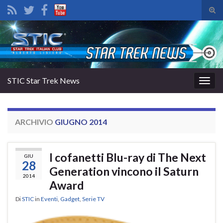
Atti
il
Search for:
mod
di
rice
STIC Star Trek News
Attiv
la
navig
ARCHIVIO
GIUGNO 2014
I cofanetti Blu-ray di The Next
GIU
28
Generation vincono il Saturn
2014
Award
Di
STIC
in
Eventi
,
Gadget
,
Serie TV