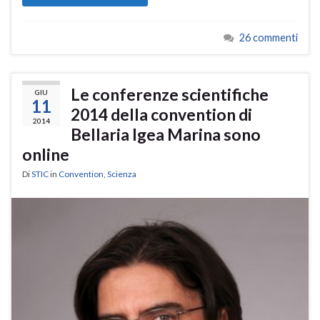
26 commenti
Le conferenze scientifiche
GIU
11
2014 della convention di
2014
Bellaria Igea Marina sono
online
Di
STIC
in
Convention
,
Scienza