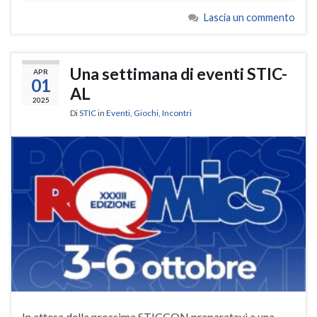
Lascia un commento
Una settimana di eventi STIC-
APR
01
AL
2025
Di
STIC
in
Eventi
,
Giochi
,
Incontri
In attesa della prossima STICCON preparatevi a una