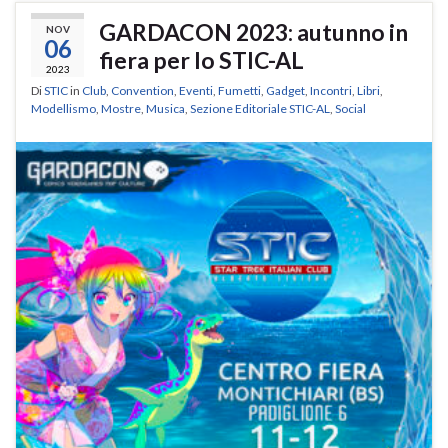
GARDACON 2023: autunno in
NOV
06
fiera per lo STIC-AL
2023
Di
STIC
in
Club
,
Convention
,
Eventi
,
Fumetti
,
Gadget
,
Incontri
,
Libri
,
Modellismo
,
Mostre
,
Musica
,
Sezione Editoriale STIC-AL
,
Social