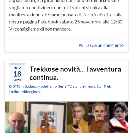
appassionati, ma gli annunci non sono terminati.Poiché
vogliamo condividere con tutti voi chi si unirà alla
manifestazione, abbiamo pensato di farlo in diretta sulla
nostra pagina Facebook sabato 25 novembre alle 12:30.
Vi consigliamo di non mancare.
Lascia un commento
Trekkose novità… l’avventura
NOV
18
continua.
2023
Di
STIC
in
Gadget
,
Modellismo
,
Serie TV
,
star trek news
,
Star Trek
Online
,
Videogiochi