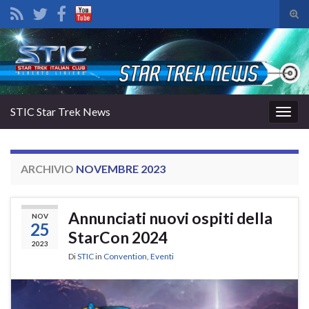
Atti
il
Search for:
mod
di
rice
STIC Star Trek News
Attiv
la
navig
ARCHIVIO
NOVEMBRE 2023
Annunciati nuovi ospiti della
NOV
25
StarCon 2024
2023
Di
STIC
in
Convention
,
Eventi