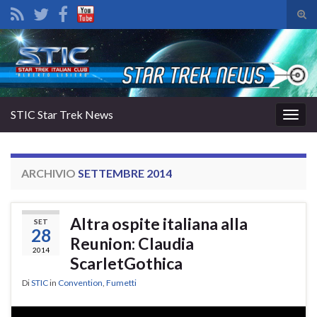
Atti
il
Search for:
mod
di
rice
STIC Star Trek News
Attiv
la
navig
ARCHIVIO
SETTEMBRE 2014
Altra ospite italiana alla
SET
28
Reunion: Claudia
2014
ScarletGothica
Di
STIC
in
Convention
,
Fumetti