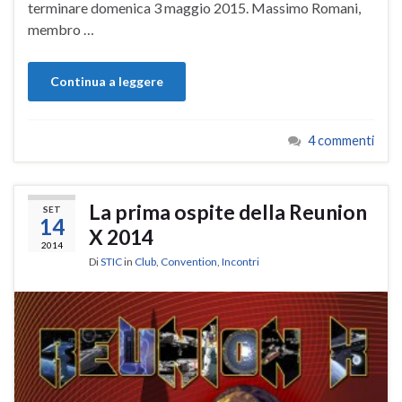
terminare domenica 3 maggio 2015. Massimo Romani,
membro …
Continua a leggere
4 commenti
La prima ospite della Reunion
SET
14
X 2014
2014
Di
STIC
in
Club
,
Convention
,
Incontri