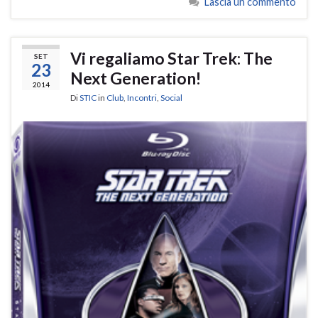
Lascia un commento
Vi regaliamo Star Trek: The
SET
23
Next Generation!
2014
Di
STIC
in
Club
,
Incontri
,
Social