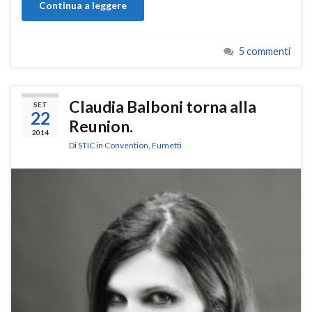
Continua a leggere
5 commenti
Claudia Balboni torna alla
SET
22
Reunion.
2014
Di
STIC
in
Convention
,
Fumetti