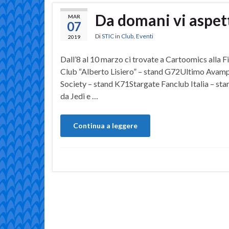
Da domani vi aspet
MAR
07
Di
STIC
in
Club
,
Eventi
2019
Dall’8 al 10 marzo ci trovate a Cartoomics alla F
Club “Alberto Lisiero” – stand G72Ultimo Avampo
Society – stand K71Stargate Fanclub Italia – stan
da Jedi e …
Continua a leggere