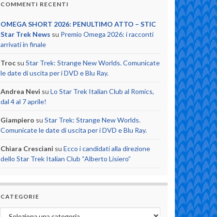
COMMENTI RECENTI
OMEGA SHORT 2026: PENULTIMO ATTO – STIC
Star Trek News
su
Premio Omega 2026: i racconti
arrivati in finale
Troc
su
Star Trek: Strange New Worlds. Comunicate
le date di uscita per i DVD e Blu Ray.
Andrea Nevi
su
Lo Star Trek Italian Club al Romics,
dal 4 al 7 aprile!
Giampiero
su
Star Trek: Strange New Worlds.
Comunicate le date di uscita per i DVD e Blu Ray.
Chiara Cresciani
su
Ecco i candidati alla direzione
dello Star Trek Italian Club “Alberto Lisiero”
CATEGORIE
Categorie