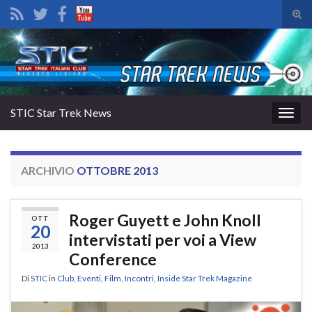
Atti
il
Search for:
mod
di
rice
STIC Star Trek News
Attiv
la
navig
ARCHIVIO
OTTOBRE 2013
Roger Guyett e John Knoll
OTT
20
intervistati per voi a View
2013
Conference
Di
STIC
in
Club
,
Eventi
,
Film
,
Incontri
,
Inside Star Trek Magazine