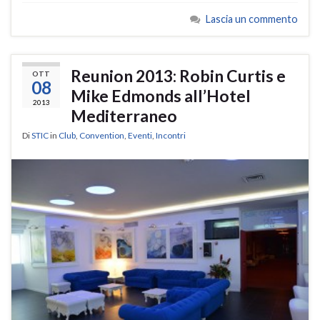
Lascia un commento
Reunion 2013: Robin Curtis e
OTT
08
Mike Edmonds all’Hotel
2013
Mediterraneo
Di
STIC
in
Club
,
Convention
,
Eventi
,
Incontri