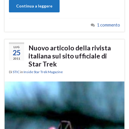
Continua a leggere
1 commento
Nuovo articolo della rivista
LUG
25
italiana sul sito ufficiale di
2011
Star Trek
Di
STIC
in
Inside Star Trek Magazine