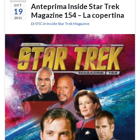
Anteprima Inside Star Trek
OTT
19
Magazine 154 – La copertina
2011
Di
STIC
in
Inside Star Trek Magazine