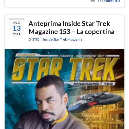
1 commento
Anteprima Inside Star Trek
AGO
13
Magazine 153 – La copertina
2011
Di
STIC
in
Inside Star Trek Magazine