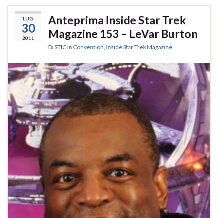
Anteprima Inside Star Trek
LUG
30
Magazine 153 – LeVar Burton
2011
Di
STIC
in
Convention
,
Inside Star Trek Magazine