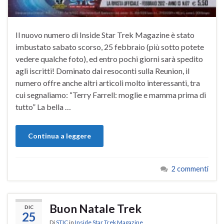
Il nuovo numero di Inside Star Trek Magazine è stato
imbustato sabato scorso, 25 febbraio (più sotto potete
vedere qualche foto), ed entro pochi giorni sarà spedito
agli iscritti! Dominato dai resoconti sulla Reunion, il
numero offre anche altri articoli molto interessanti, tra
cui segnaliamo: “Terry Farrell: moglie e mamma prima di
tutto” La bella …
Continua a leggere
2 commenti
Buon Natale Trek
DIC
25
Di
STIC
in
Inside Star Trek Magazine