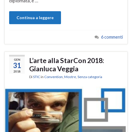
diplomata, e …
Continua a leggere
6 commenti
L’arte alla StarCon 2018:
GEN
31
Gianluca Veggia
2018
Di
STIC
in
Convention
,
Mostre
,
Senza categoria