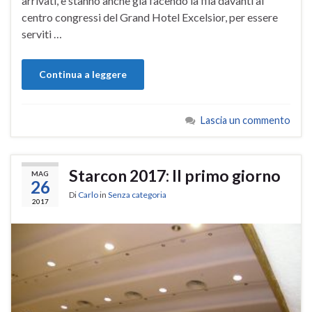
arrivati, e stanno anche già facendo la fila davanti al
centro congressi del Grand Hotel Excelsior, per essere
serviti …
Continua a leggere
Lascia un commento
Starcon 2017: Il primo giorno
MAG
26
Di
Carlo
in
Senza categoria
2017