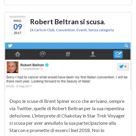
Robert Beltran si scusa.
MAG
09
Di
Carlo
in
Club
,
Convention
,
Eventi
,
Senza categoria
2017
Dopo le scuse di Brent Spiner ecco che arrivano, sempre
via Twitter, quelle di Robert Beltran per la sua repentina
defezione. L’interprete di Chakotay in Star Trek Voyager
si scusa per aver annullato la sua partecipazione alla
Starcon e promette di esserci lnel 2018. Noi lo