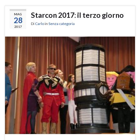
Starcon 2017: il terzo giorno
MAG
28
Di
Carlo
in
Senza categoria
2017