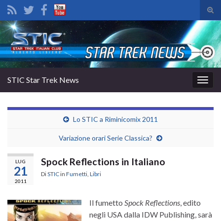
Atti
il
Search for:
mod
di
rice
STIC Star Trek News
Attiv
la
navig
Lo STIC a Riminicomix 2011
Variazione orari Serie Classica?
Spock Reflections in Italiano
LUG
21
Di
STIC
in
Fumetti
,
Libri
2011
Il fumetto
Spock Reflections
, edito
negli USA dalla IDW Publishing, sarà