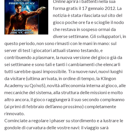
Online
aprirà i battenti nella sua
forma gratis il 17 gennaio 2012. La
notizia è stata rilasciata sul sito del
gioco poche ore fa e scioglie il nodo
che restava in sospeso ormai da
diverse settimane. Gli sviluppatori, in
questo periodo, non sono rimasti con le mani in mano: sul
server di test i giocatori attuali stanno testando, e
contribuendo a plasmare, la nuova versione del gioco già da
sei settimane e sono tali e tanti i cambiamenti che elencarli
tutti sarebbe quasi impossibile. Tra nuove navi, nuovi luoghi
da visitare (ultima arrivata, in ordine di tempo, la Klingon
Academy su Qo’noS), novità all’economia interna al gioco, alle
meccaniche del sistema, alla struttura delle missioni e molto
altro ancora, il gioco raggiungerà il suo secondo compleanno
(ai primi di febbraio dell’anno prossimo) completamente
rinnovato.
Cominciate a regolare i phaser su stordimento e a lustrare le
gondole di curvatura delle vostre navi: il viaggio sarà