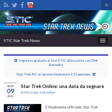
Atti
il
Search for:
mod
di
rice
STIC Star Trek News
Attiv
la
navig
Ingresso gratuito ai Soci STIC all’incontro con Dirk
Benedict
Star Trek XII: le riprese inizieranno il 15 gennaio
Star Trek Online: una data da segnare
NOV
09
Di
STIC
in
Star Trek Online
2011
È finalmente ufficiale:
Star Trek