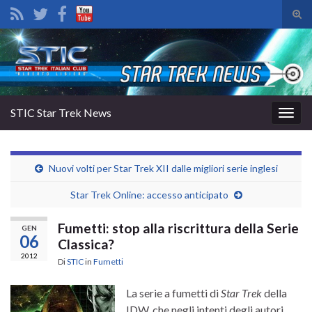
Atti
il
Search for:
mod
di
rice
STIC Star Trek News
Attiv
la
navig
Nuovi volti per Star Trek XII dalle migliori serie inglesi
Star Trek Online: accesso anticipato
Fumetti: stop alla riscrittura della Serie
GEN
06
Classica?
2012
Di
STIC
in
Fumetti
La serie a fumetti di
Star Trek
della
IDW, che negli intenti degli autori