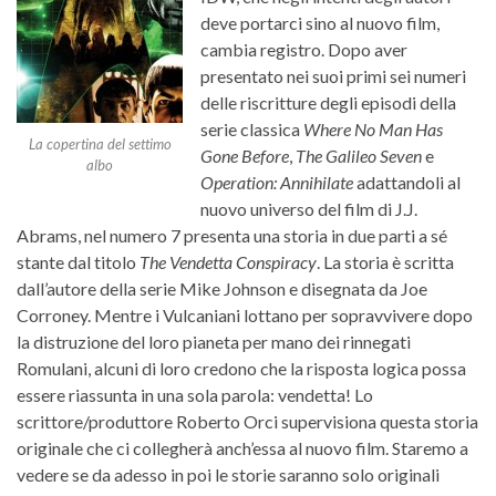
deve portarci sino al nuovo film,
cambia registro. Dopo aver
presentato nei suoi primi sei numeri
delle riscritture degli episodi della
serie classica
Where No Man Has
La copertina del settimo
Gone Before
,
The Galileo Seven
e
albo
Operation: Annihilate
adattandoli al
nuovo universo del film di J.J.
Abrams, nel numero 7 presenta una storia in due parti a sé
stante dal titolo
The Vendetta Conspiracy
. La storia è scritta
dall’autore della serie Mike Johnson e disegnata da Joe
Corroney. Mentre i Vulcaniani lottano per sopravvivere dopo
la distruzione del loro pianeta per mano dei rinnegati
Romulani, alcuni di loro credono che la risposta logica possa
essere riassunta in una sola parola: vendetta! Lo
scrittore/produttore Roberto Orci supervisiona questa storia
originale che ci collegherà anch’essa al nuovo film. Staremo a
vedere se da adesso in poi le storie saranno solo originali