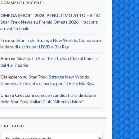
COMMENTI RECENTI
OMEGA SHORT 2026: PENULTIMO ATTO – STIC
Star Trek News
su
Premio Omega 2026: i racconti
arrivati in finale
Troc
su
Star Trek: Strange New Worlds. Comunicate
le date di uscita per i DVD e Blu Ray.
Andrea Nevi
su
Lo Star Trek Italian Club al Romics,
dal 4 al 7 aprile!
Giampiero
su
Star Trek: Strange New Worlds.
Comunicate le date di uscita per i DVD e Blu Ray.
Chiara Cresciani
su
Ecco i candidati alla direzione
dello Star Trek Italian Club “Alberto Lisiero”
CATEGORIE
Categorie