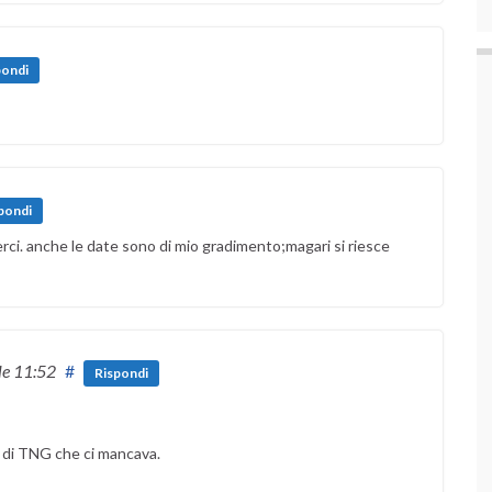
pondi
pondi
erci. anche le date sono di mio gradimento;magari si riesce
le 11:52
#
Rispondi
ca di TNG che ci mancava.