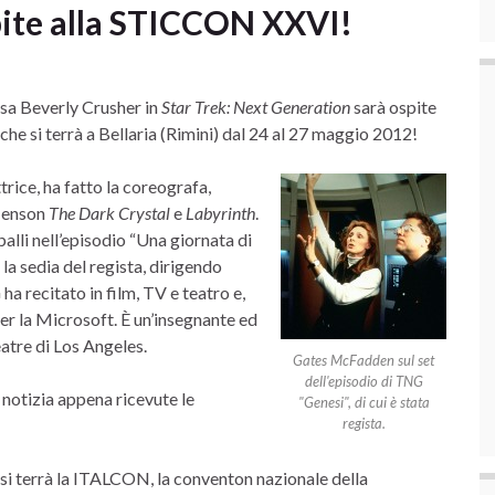
ite alla STICCON XXVI!
ssa Beverly Crusher in
Star Trek: Next Generation
sarà ospite
, che si terrà a Bellaria (Rimini) dal 24 al 27 maggio 2012!
trice, ha fatto la coreografa,
 Henson
The Dark Crystal
e
Labyrinth
.
alli nell’episodio “Una giornata di
la sedia del regista, dirigendo
ha recitato in film, TV e teatro e,
per la Microsoft. È un’insegnante ed
atre di Los Angeles.
Gates McFadden sul set
dell'episodio di TNG
 notizia appena ricevute le
"Genesi", di cui è stata
regista.
i terrà la ITALCON, la conventon nazionale della