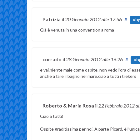
Patrizia
il
20 Gennaio 2012
alle 17:56
#
Ris
Già è venuta in una convention a roma
corrado
il
28 Gennaio 2012
alle 16:26
#
Ris
e vai.niente male come ospite. non vedo l’ora di ess
anche a fare il bagno nel mare.ciao a tutti i trekers
Roberto & Maria Rosa
il
22 Febbraio 2012
al
Ciao a tutti!
Ospite graditissima per noi. A parte Picard, è l’uni