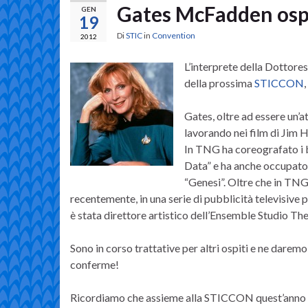
Gates McFadden osp
GEN
19
Di
STIC
in
Convention
2012
L’interprete della Dottore
della prossima
STICCON
Gates, oltre ad essere un’at
lavorando nei film di Jim
In TNG ha coreografato i b
Data” e ha anche occupato 
“Genesi”. Oltre che in TNG 
recentemente, in una serie di pubblicità televisive 
è stata direttore artistico dell’Ensemble Studio The
Sono in corso trattative per altri ospiti e ne daremo
conferme!
Ricordiamo che assieme alla STICCON quest’anno s