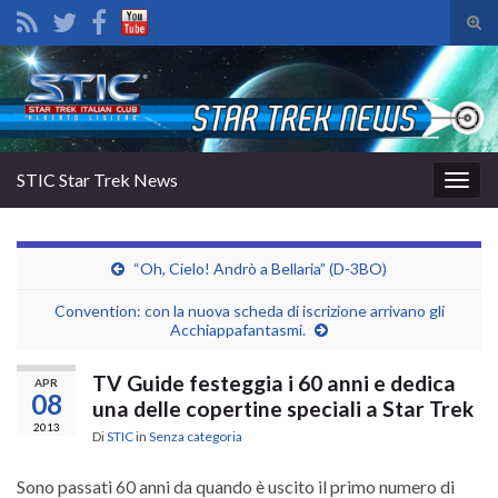
Atti
il
Search for:
mod
di
rice
STIC Star Trek News
Attiv
la
navig
“Oh, Cielo! Andrò a Bellaria” (D-3BO)
Convention: con la nuova scheda di iscrizione arrivano gli
Acchiappafantasmi.
TV Guide festeggia i 60 anni e dedica
APR
08
una delle copertine speciali a Star Trek
2013
Di
STIC
in
Senza categoria
Sono passati 60 anni da quando è uscito il primo numero di