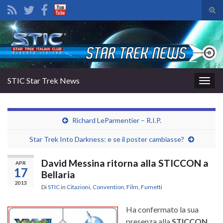
Atti
il
Search for:
mod
di
rice
STIC Star Trek News
Attiv
la
navig
Richard LeParmentier – R.I.P.
Star Trek Into Darkness: e se il poster cambiasse?
David Messina ritorna alla STICCON a
APR
17
Bellaria
2013
Di
STIC
in
Citazioni
,
Convention
,
Film
,
Fumetti
Ha confermato la sua
presenza alla
STICCON