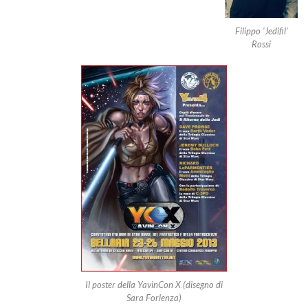
Filippo 'Jedifil'
Rossi
Il poster della YavinCon X (disegno di
Sara Forlenza)