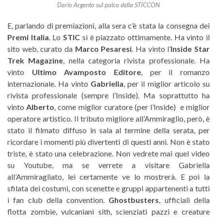
Dario Argento sul palco della STICCON
E, parlando di premiazioni, alla sera c’è stata la consegna dei
Premi Italia
. Lo
STIC
si è piazzato ottimamente. Ha vinto il
sito web, curato da
Marco Pesaresi
. Ha vinto l’
Inside Star
Trek Magazine
, nella categoria rivista professionale. Ha
vinto
Ultimo Avamposto Editore
, per il romanzo
internazionale. Ha vinto
Gabriella
, per il miglior articolo su
rivista professionale (sempre l’Inside). Ma soprattutto ha
vinto
Alberto
, come miglior curatore (per l’Inside) e miglior
operatore artistico. Il tributo migliore all’Ammiraglio, però, è
stato il filmato diffuso in sala al termine della serata, per
ricordare i momenti più divertenti di questi anni. Non è stato
triste, è stato una celebrazione. Non vedrete mai quel video
su Youtube, ma se verrete a visitare Gabriella
all’Ammiragliato, lei certamente ve lo mostrerà. E poi la
sfilata dei costumi, con scenette e gruppi appartenenti a tutti
i fan club della convention.
Ghostbusters
, ufficiali della
flotta zombie, vulcaniani sith, scienziati pazzi e creature