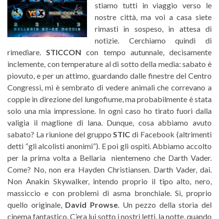
stiamo tutti in viaggio verso le
nostre città, ma voi a casa siete
rimasti in sospeso, in attesa di
notizie. Cerchiamo quindi di
rimediare.
STICCON
con tempo autunnale, decisamente
inclemente, con temperature al di sotto della media: sabato è
piovuto, e per un attimo, guardando dalle finestre del Centro
Congressi, mi è sembrato di vedere animali che correvano a
coppie in direzione del lungofiume, ma probabilmente è stata
solo una mia impressione. In ogni caso ho tirato fuori dalla
valigia il maglione di lana. Dunque, cosa abbiamo avuto
sabato? La riunione del gruppo
STIC
di Facebook (altrimenti
detti “gli alcolisti anonimi”). E poi gli ospiti. Abbiamo accolto
per la prima volta a Bellaria nientemeno che Darth Vader.
Come? No, non era Hayden Christiansen. Darth Vader, dai.
Non Anakin Skywalker, intendo proprio il tipo alto, nero,
massiccio e con problemi di asma bronchiale. Sì, proprio
quello originale,
David Prowse
. Un pezzo della storia del
cinema fantastico. C’era lui sotto i nostri letti, la notte, quando