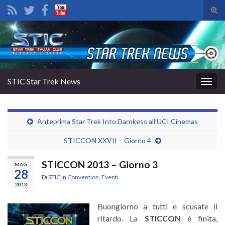
Atti
il
Search for:
mod
di
rice
STIC Star Trek News
Attiv
la
navig
Anteprima Star Trek Into Darnkess all’UCI Cinemas
STICCON XXVII – Giorno 4
STICCON 2013 – Giorno 3
MAG
28
Di
STIC
in
Convention
,
Eventi
2013
Buongiorno a tutti e scusate il
ritardo. La
STICCON
è finita,