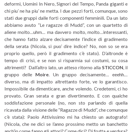
deformi, Uomini In Nero, Signori del Tempo, Panda giganti e
chi piu’ ne ha piu’ ne metta. I due pezzi forti, comunque, sono
stati due gruppi dalle forti componenti femminili. Da un lato
abbiamo avuto “Le ragazze di Mudd”, con un quartetto di
aliene molto…uhm… ma davvero molto, molto…interessanti,
che hanno fatto alzare decisamente l’indice di gradimento
della serata (Nicola, si puo’ dire indice? No, non so se era
proprio quello, però il gradimento c’è stato). D’altronde è
tempo di crisi, e se non si risparmia sui costumi, su cosa
altrimenti? Dall’altro lato, un atteso ritorno alla
STICCON
, il
gruppo delle
Moire
. Un gruppo decisamente… eeehh…
diverso, ma di impatto altrettanto forte, ve lo garantisco.
Impossibile da dimenticare, anche volendo. Credetemi, ci ho
provato. Gran serata e gran divertimento. E con qualche
soddisfazione personale (no, non sto parlando di quella
ricavata dalla visione delle “Ragazze di Mudd”, che comunque
c’è stata): Paolo Attivissimo mi ha chiesto un autografo!
(Nicola, che ne dici se l’anno prossimo metto un banchetto
anch’io come fanno gli attori? Come dici? Di frutta e verdura?