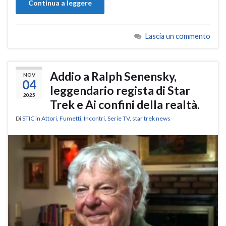
Continua a leggere
Lascia un commento
Addio a Ralph Senensky,
NOV
04
leggendario regista di Star
2025
Trek e Ai confini della realtà.
Di
STIC
in
Attori
,
Fumetti
,
Incontri
,
Serie TV
,
star trek news