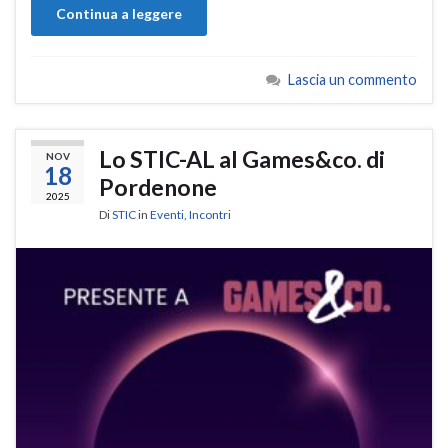
Continua a leggere
Lascia un commento
Lo STIC-AL al Games&co. di
NOV
18
Pordenone
2025
Di
STIC
in
Eventi
,
Incontri