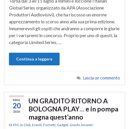
Torna dal 3 all’11 luglio a Rimini e Riccione l’Italian
Global Series organizzato da APA (Associazione
Produttori Audiovisivi), che ha riscosso un enorme
apprezzamento lo scorso anno alla sua prima edizione.
Innumerevoli gli ospiti che andranno a comporre le giurie
per i vari premi in concorso. Proprio per uno di questi, la
categoria Limited Series, …
Continua a leggere
Lascia un commento
UN GRADITO RITORNO A
MAG
20
BOLOGNA PLAY… e in pompa
2026
magna quest’anno
Di
STIC
in
Club
,
Eventi
,
Fumetti
,
Gadget
,
Giochi
,
Incontri