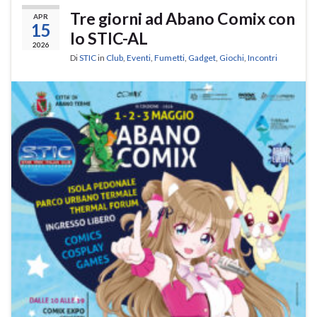
Tre giorni ad Abano Comix con
APR
15
lo STIC-AL
2026
Di
STIC
in
Club
,
Eventi
,
Fumetti
,
Gadget
,
Giochi
,
Incontri