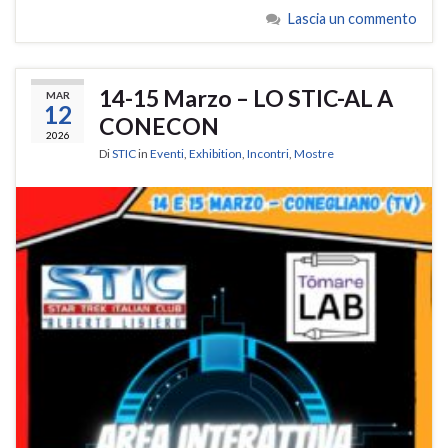
Lascia un commento
14-15 Marzo – LO STIC-AL A
MAR
12
CONECON
2026
Di
STIC
in
Eventi
,
Exhibition
,
Incontri
,
Mostre