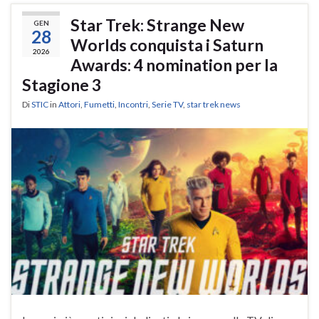
Star Trek: Strange New
GEN
28
Worlds conquista i Saturn
2026
Awards: 4 nomination per la
Stagione 3
Di
STIC
in
Attori
,
Fumetti
,
Incontri
,
Serie TV
,
star trek news