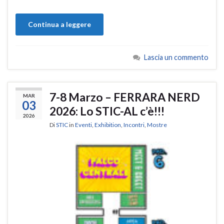
Continua a leggere
Lascia un commento
7-8 Marzo – FERRARA NERD
MAR
03
2026: Lo STIC-AL c’è!!!
2026
Di
STIC
in
Eventi
,
Exhibition
,
Incontri
,
Mostre