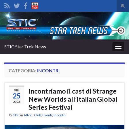
Atti
il
Search for:
mod
di
rice
STIC Star Trek News
Attiv
la
navig
CATEGORIA:
INCONTRI
Incontriamo il cast di Strange
GIU
25
New Worlds all’Italian Global
2026
Series Festival
Di
STIC
in
Attori
,
Club
,
Eventi
,
Incontri