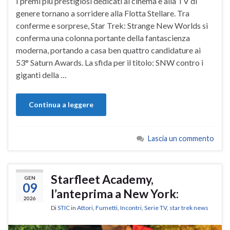
I premi più prestigiosi dedicati al cinema e alla TV di
genere tornano a sorridere alla Flotta Stellare. Tra
conferme e sorprese, Star Trek: Strange New Worlds si
conferma una colonna portante della fantascienza
moderna, portando a casa ben quattro candidature ai
53° Saturn Awards. La sfida per il titolo: SNW contro i
giganti della …
Continua a leggere
Lascia un commento
Starfleet Academy,
GEN
09
l’anteprima a New York:
2026
Di
STIC
in
Attori
,
Fumetti
,
Incontri
,
Serie TV
,
star trek news