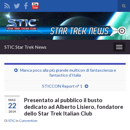
Atti
il
Search for:
mod
di
rice
STIC Star Trek News
Attiv
la
navig
Manca poco alla più grande multicon di fantascienza e
fantastico d’Italia
STICCON Report n° 1
Presentato al pubblico il busto
MAG
22
dedicato ad Alberto Lisiero, fondatore
2014
dello Star Trek Italian Club
Di
STIC
in
Convention