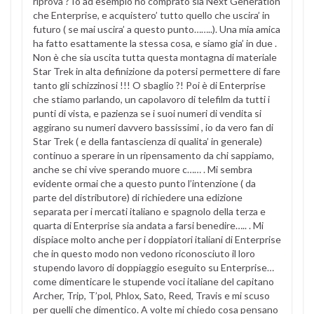
riprova ? Io ad esempio ho comprato sia Next Generation
che Enterprise, e acquistero’ tutto quello che uscira’ in
futuro ( se mai uscira’ a questo punto……..). Una mia amica
ha fatto esattamente la stessa cosa, e siamo gia’ in due .
Non è che sia uscita tutta questa montagna di materiale
Star Trek in alta definizione da potersi permettere di fare
tanto gli schizzinosi !!! O sbaglio ?! Poi è di Enterprise
che stiamo parlando, un capolavoro di telefilm da tutti i
punti di vista, e pazienza se i suoi numeri di vendita si
aggirano su numeri davvero bassissimi , io da vero fan di
Star Trek ( e della fantascienza di qualita’ in generale)
continuo a sperare in un ripensamento da chi sappiamo,
anche se chi vive sperando muore c…… . Mi sembra
evidente ormai che a questo punto l’intenzione ( da
parte del distributore) di richiedere una edizione
separata per i mercati italiano e spagnolo della terza e
quarta di Enterprise sia andata a farsi benedire….. . Mi
dispiace molto anche per i doppiatori italiani di Enterprise
che in questo modo non vedono riconosciuto il loro
stupendo lavoro di doppiaggio eseguito su Enterprise…
come dimenticare le stupende voci italiane del capitano
Archer, Trip, T’pol, Phlox, Sato, Reed, Travis e mi scuso
per quelli che dimentico. A volte mi chiedo cosa pensano