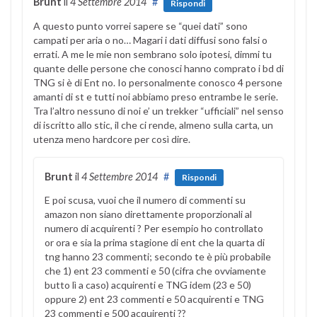
Brunt
il
4 Settembre 2014
#
Rispondi
A questo punto vorrei sapere se “quei dati” sono
campati per aria o no… Magari i dati diffusi sono falsi o
errati. A me le mie non sembrano solo ipotesi, dimmi tu
quante delle persone che conosci hanno comprato i bd di
TNG si è di Ent no. Io personalmente conosco 4 persone
amanti di st e tutti noi abbiamo preso entrambe le serie.
Tra l’altro nessuno di noi e’ un trekker “ufficiali” nel senso
di iscritto allo stic, il che ci rende, almeno sulla carta, un
utenza meno hardcore per così dire.
Brunt
il
4 Settembre 2014
#
Rispondi
E poi scusa, vuoi che il numero di commenti su
amazon non siano direttamente proporzionali al
numero di acquirenti ? Per esempio ho controllato
or ora e sia la prima stagione di ent che la quarta di
tng hanno 23 commenti; secondo te è più probabile
che 1) ent 23 commenti e 50 (cifra che ovviamente
butto lì a caso) acquirenti e TNG idem (23 e 50)
oppure 2) ent 23 commenti e 50 acquirenti e TNG
23 commenti e 500 acquirenti ??