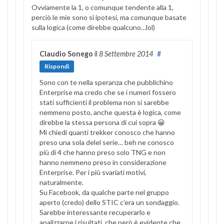
Ovviamente la 1, o comunque tendente alla 1,
perciò le mie sono si ipotesi, ma comunque basate
sulla logica (come direbbe qualcuno…lol)
Claudio Sonego
il
8 Settembre 2014
#
Rispondi
Sono con te nella speranza che pubblichino
Enterprise ma credo che se i numeri fossero
stati sufficienti il problema non si sarebbe
nemmeno posto, anche questa è logica, come
direbbe la stessa persona di cui sopra 😀
Mi chiedi quanti trekker conosco che hanno
preso una sola delel serie… beh ne conosco
più di 4 che hanno preso solo TNG e non
hanno nemmeno preso in considerazione
Enterprise. Per i più svariati motivi,
naturalmente.
Su Facebook, da qualche parte nel gruppo
aperto (credo) dello STIC c’era un sondaggio.
Sarebbe interessante recuperarlo e
analizzarne i risultati, che però è evidente che