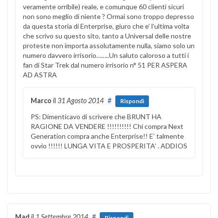
veramente orribile) reale, e comunque 60 clienti sicuri
non sono meglio di niente ? Ormai sono troppo depresso
da questa storia di Enterprise, giuro che e’ l’ultima volta
che scrivo su questo sito, tanto a Universal delle nostre
proteste non importa assolutamente nulla, siamo solo un
numero davvero irrisorio……..Un saluto caloroso a tutti i
fan di Star Trek dal numero irrisorio n° 51 PER ASPERA
AD ASTRA
Marco
il
31 Agosto 2014
#
Rispondi
PS: Dimenticavo di scrivere che BRUNT HA
RAGIONE DA VENDERE !!!!!!!!!! Chi compra Next
Generation compra anche Enterprise!! E’ talmente
ovvio !!!!!! LUNGA VITA E PROSPERITA’ . ADDIOS
Mad
il
1 Settembre 2014
#
Rispondi