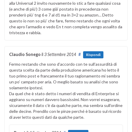
alla Universal 2 invito nuovamente lo stic a fare qualsiasi cosa
(e anche di più’) 3 come già’ postato in precedenza non
prenderò più’ tng 6 e 7 al d1 ma in 3×2 su amazon… Detto
questo io non so più’ che fare, fermo restando che ogni volta
che apro l’armadio e vedo En t non completa vengo assalito da
tristezza e rabbia.
Claudio Sonego
il
3 Settembre 2014
#
Rispondi
Fermo restando che sono d’accordo con te sull’assurdità di
questa scelta da parte della produzione americana ho letto il
tuo primo post e francamente il tuo ragionamento mi sembra
un po’ campato per aria. O meglio basato su analisi che sono
solamente ipotesi.
Da quel che è stato detto i numeri di vendita di Enterprise si
aggirano su numeri davvero bassissimi. Non vorrei esagerare,
sicuramente il dato c’è da qualche parte, ma sembra sull’ordine
delle decine. Prendilo con le pinze perché è basato sul ricordo
di aver letto questi dati da qualche parte.