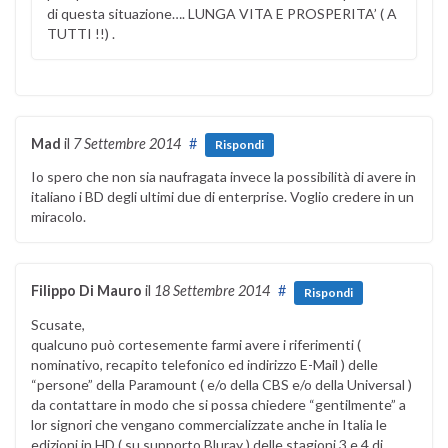
di questa situazione…. LUNGA VITA E PROSPERITA’ ( A
TUTTI !!) .
Mad
il
7 Settembre 2014
#
Rispondi
Io spero che non sia naufragata invece la possibilità di avere in
italiano i BD degli ultimi due di enterprise. Voglio credere in un
miracolo.
Filippo Di Mauro
il
18 Settembre 2014
#
Rispondi
Scusate,
qualcuno può cortesemente farmi avere i riferimenti (
nominativo, recapito telefonico ed indirizzo E-Mail ) delle
“persone” della Paramount ( e/o della CBS e/o della Universal )
da contattare in modo che si possa chiedere “gentilmente” a
lor signori che vengano commercializzate anche in Italia le
edizioni in HD ( su supporto Bluray ) delle stagioni 3 e 4 di