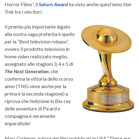
Horror Films”, il
Saturn Award
ha visto anche quest’anno
Star
Trek
tra i vincitori.
Il premio più importante legato
alla nostra saga preferita è quello
per la “Best television release”,
ovvero il prodotto televisivo in
home video realizzato meglio,
assegnato alle stagioni 3, 4 e 5 di
The Next Generation
, che
conferma la vittoria dello scorso
anno (TNG vinse anche per la
prima e la seconda stagione) a
riprova che l’edizione in Blu-ray
delle avventure di Picard e
compagnia è veramente
imperdibile!
Marc Cushman
, autore dei libri pubblicati in USA “These are