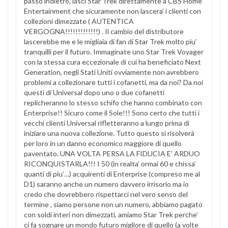
passo indietro, lasci Star Trek direttamente a CBS Home
Entertainment che sicuramente non lascera’ i clienti con
collezioni dimezzate ( AUTENTICA
VERGOGNA!!!!!!!!!!!!!) . Il cambio del distributore
lascerebbe me e le migliaia di fan di Star Trek molto piu’
tranquilli per il futuro. Immaginate uno Star Trek Voyager
con la stessa cura eccezionale di cui ha beneficiato Next
Generation, negli Stati Uniti ovviamente non avrebbero
problemi a collezionare tutti i cofanetti, ma da noi? Da noi
questi di Universal dopo uno o due cofanetti
replicheranno lo stesso schifo che hanno combinato con
Enterprise!! Sicuro come il Sole!!! Sono certo che tutti i
vecchi clienti Universal rifletteranno a lungo prima di
iniziare una nuova collezione. Tutto questo si risolverà
per loro in un danno economico maggiore di quello
paventato. UNA VOLTA PERSA LA FIDUCIA E’ ARDUO
RICONQUISTARLA!!! I 50 (in realta’ ormai 60 e chissa’
quanti di piu’…) acquirenti di Enterprise (compreso me al
D1) saranno anche un numero davvero irrisorio ma io
credo che dovrebbero rispettarci nel vero senso del
termine , siamo persone non un numero, abbiamo pagato
con soldi interi non dimezzati, amiamo Star Trek perche’
ci fa sognare un mondo futuro migliore di quello (a volte