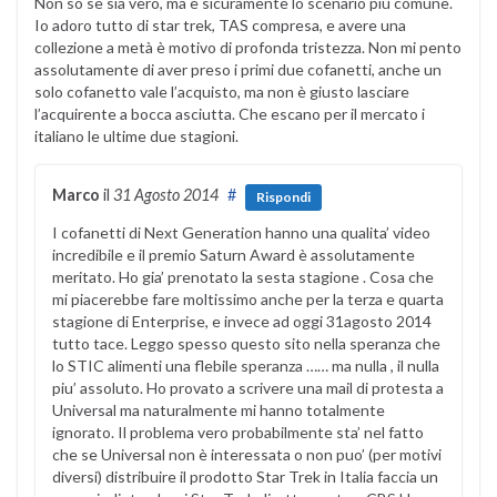
Non so se sia vero, ma è sicuramente lo scenario più comune.
Io adoro tutto di star trek, TAS compresa, e avere una
collezione a metà è motivo di profonda tristezza. Non mi pento
assolutamente di aver preso i primi due cofanetti, anche un
solo cofanetto vale l’acquisto, ma non è giusto lasciare
l’acquirente a bocca asciutta. Che escano per il mercato i
italiano le ultime due stagioni.
Marco
il
31 Agosto 2014
#
Rispondi
I cofanetti di Next Generation hanno una qualita’ video
incredibile e il premio Saturn Award è assolutamente
meritato. Ho gia’ prenotato la sesta stagione . Cosa che
mi piacerebbe fare moltissimo anche per la terza e quarta
stagione di Enterprise, e invece ad oggi 31agosto 2014
tutto tace. Leggo spesso questo sito nella speranza che
lo STIC alimenti una flebile speranza …… ma nulla , il nulla
piu’ assoluto. Ho provato a scrivere una mail di protesta a
Universal ma naturalmente mi hanno totalmente
ignorato. Il problema vero probabilmente sta’ nel fatto
che se Universal non è interessata o non puo’ (per motivi
diversi) distribuire il prodotto Star Trek in Italia faccia un