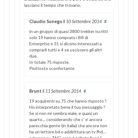
lasciano il tempo che trovano.
Claudio Sonego
il
10 Settembre 2014
#
in un gruppo di quasi 3800 trekker iscritti
solo 19 hanno comprato i BR di
Enterprise e 31 si dicono interessati a
comprarli tutti e 4 se uscissero gli altri
due.
In totale 75 risposte.
Piuttosto sconfortante
Brunt
il
11 Settembre 2014
#
19 acquirenti su 75 che hanno risposto ?
Ho interpretato bene il tuo messaggio ?
Se si non mi sembra male, e quasi un
quarto… considerando che c’ e’ ancora
parecchia gente (in italia) che ancora non
ha un lettore bd o addirittura un tv fhd…
e invece su TNG cosa è saltato fuori ?