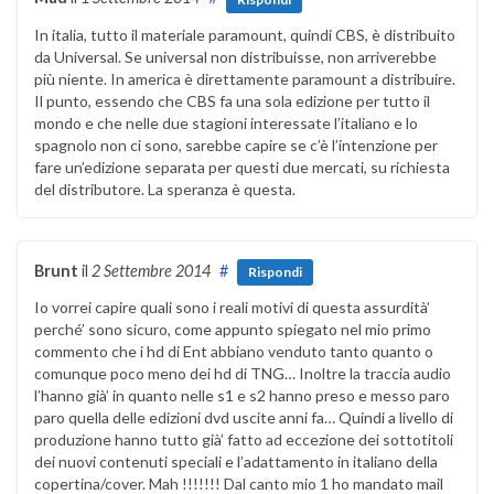
In italia, tutto il materiale paramount, quindi CBS, è distribuito
da Universal. Se universal non distribuisse, non arriverebbe
più niente. In america è direttamente paramount a distribuire.
Il punto, essendo che CBS fa una sola edizione per tutto il
mondo e che nelle due stagioni interessate l’italiano e lo
spagnolo non ci sono, sarebbe capire se c’è l’intenzione per
fare un’edizione separata per questi due mercati, su richiesta
del distributore. La speranza è questa.
Brunt
il
2 Settembre 2014
#
Rispondi
Io vorrei capire quali sono i reali motivi di questa assurdità’
perché’ sono sicuro, come appunto spiegato nel mio primo
commento che i hd di Ent abbiano venduto tanto quanto o
comunque poco meno dei hd di TNG… Inoltre la traccia audio
l’hanno già’ in quanto nelle s1 e s2 hanno preso e messo paro
paro quella delle edizioni dvd uscite anni fa… Quindi a livello di
produzione hanno tutto già’ fatto ad eccezione dei sottotitoli
dei nuovi contenuti speciali e l’adattamento in italiano della
copertina/cover. Mah !!!!!!! Dal canto mio 1 ho mandato mail