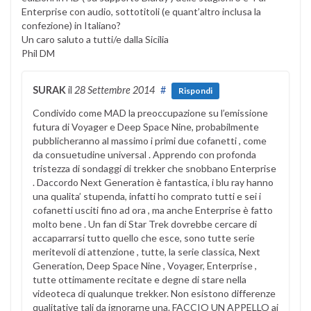
Enterprise con audio, sottotitoli (e quant’altro inclusa la
confezione) in Italiano?
Un caro saluto a tutti/e dalla Sicilia
Phil DM
SURAK
il
28 Settembre 2014
#
Rispondi
Condivido come MAD la preoccupazione su l’emissione
futura di Voyager e Deep Space Nine, probabilmente
pubblicheranno al massimo i primi due cofanetti , come
da consuetudine universal . Apprendo con profonda
tristezza di sondaggi di trekker che snobbano Enterprise
. Daccordo Next Generation è fantastica, i blu ray hanno
una qualita’ stupenda, infatti ho comprato tutti e sei i
cofanetti usciti fino ad ora , ma anche Enterprise è fatto
molto bene . Un fan di Star Trek dovrebbe cercare di
accaparrarsi tutto quello che esce, sono tutte serie
meritevoli di attenzione , tutte, la serie classica, Next
Generation, Deep Space Nine , Voyager, Enterprise ,
tutte ottimamente recitate e degne di stare nella
videoteca di qualunque trekker. Non esistono differenze
qualitative tali da ignorarne una. FACCIO UN APPELLO ai