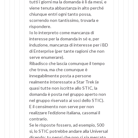
tutti i giorni ma la domanda è lì da mesi, e
viene tenuta abbastanza in alto perché
chiunque entri ogni tanto possa,
scorrendo non tantissimo, trovarla e
rispondere.
Io lo interpreto come mancanza di
interesse per la domanda in sé e, per
induzione, mancanza di interesse per i BD
di Enterprise (per tante ragioni che non
serve enumerare).
Ribadisco che lascia comunque il tempo
che trova, ma che comunque è
innegabilmente posta a persone
realmente interessate a Star Trek (e
quasi tutte non iscritte allo STIC, la
domanda è posta nel gruppo aperto non
nel gruppo riservato ai soci dello STIC).
E il censimento non serve per non
realizzare l’edizione italiana, casomai il
contrario.
Se le risposte fossero, ad esempio, 500
sì, lo STIC potrebbe andare alla Universal
dicendo: tu pensi che non ci sia mercato