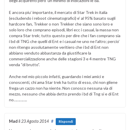
degli acquirenti pero’ un minimo di indicazioni le da.
E ancora piu’ importante, il mercato di Star Trek in italia
(escludendo i reboot cinematografici) e’ al 95% basato sugli
hardcore fan, Trekker o non Trekker che siano sono loro e
solo loro che comprano episodi, libri ecc i casual, la massa non
compra Star trek; tutto questo per dire che i fan comprano sia
i bd di TNG che quelli di Ent e i casual ne uno ne l’altro; percio’
non ritengo assolutamente veritiero che i bd di Ent non
abbiano venduto abbastanza da giustificare la
commercializzazione anche delle stagioni 3 e 4 mentre TNG
venda “di brutto”.
Anche nel mio piccolo infatti, guardando i miei amici e
conoscenti, chi ama Star trek ha tutto di esso, chi non gliene
frega un cazzo non ha niente. Non conosco nessuna via di
mezzo, nessuno che abbia detto prendo i bd di Tng si e di Ent
no…………..
Mad
il
23 Agosto 2014
#
Rispondi