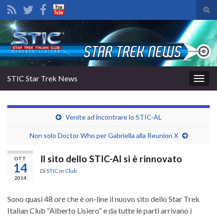
Atti
il
Search for:
mod
di
rice
STIC Star Trek News
Attiv
la
navig
Venite ad incontrare lo STIC-AL
Non solo Doctor Who per Gabriella alla Reunion X
Il sito dello STIC-Al si è rinnovato
OTT
14
Di
STIC
in
Club
2014
Sono quasi 48 ore che è on-line il nuovo sito dello Star Trek
Italian Club “Alberto Lisiero” e da tutte le parti arrivano i