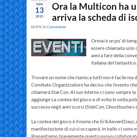
Ora la Multicon ha 
GEN
13
arriva la scheda di i
2015
Di
STIC
in
Convention
Ormai è un po’ di tem
essere chiamata solo c
anni a fare della conv
italiana del fantastico.
Trovare un nome che riunisca tutti non è facile ma 
Comitato Organizzatore ha deciso che l’evento che
chiamerà StarCon. Al suo interno ci sono sempre la 
aggiunge La contea del gioco e di volta in volta potr
successo negli anni scorsi (SideCon, Ghostbusters et
La contea del gioco è il nome che ErikAeventDays, n
manifestazione di cui si occuperà. In ballo ci sono
Presentiamo brevemente questo nuovo collaborat