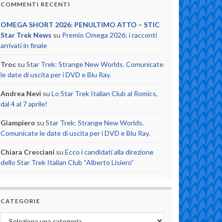
COMMENTI RECENTI
OMEGA SHORT 2026: PENULTIMO ATTO – STIC
Star Trek News
su
Premio Omega 2026: i racconti
arrivati in finale
Troc
su
Star Trek: Strange New Worlds. Comunicate
le date di uscita per i DVD e Blu Ray.
Andrea Nevi
su
Lo Star Trek Italian Club al Romics,
dal 4 al 7 aprile!
Giampiero
su
Star Trek: Strange New Worlds.
Comunicate le date di uscita per i DVD e Blu Ray.
Chiara Cresciani
su
Ecco i candidati alla direzione
dello Star Trek Italian Club “Alberto Lisiero”
CATEGORIE
Categorie