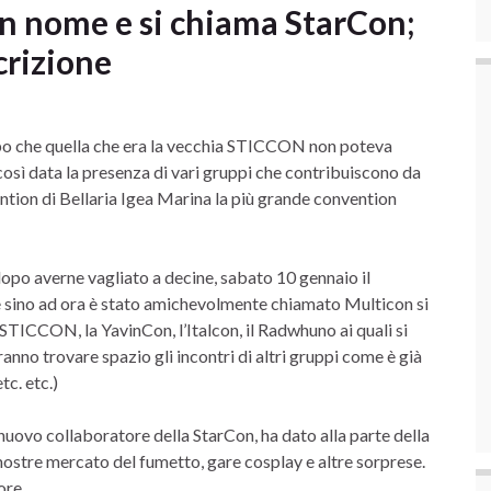
un nome e si chiama StarCon;
scrizione
po che quella che era la vecchia STICCON non poteva
osì data la presenza di vari gruppi che contribuiscono da
ention di Bellaria Igea Marina la più grande convention
dopo averne vagliato a decine, sabato 10 gennaio il
 sino ad ora è stato amichevolmente chiamato Multicon si
STICCON, la YavinCon, l’Italcon, il Radwhuno ai quali si
anno trovare spazio gli incontri di altri gruppi come è già
c. etc.)
uovo collaboratore della StarCon, ha dato alla parte della
 mostre mercato del fumetto, gare cosplay e altre sorprese.
ore.