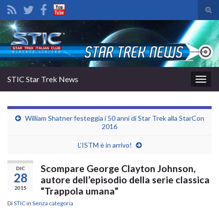
Atti
il
Search for:
mod
di
rice
STIC Star Trek News
Attiv
la
navig
William Shatner festeggia i 50 anni di Star Trek alla StarCon
2016
L’ISTM è in arrivo!
Scompare George Clayton Johnson,
DIC
28
autore dell’episodio della serie classica
2015
“Trappola umana”
Di
STIC
in
Senza categoria