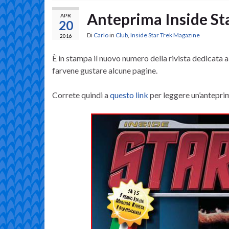
Anteprima Inside St
APR
20
Di
Carlo
in
Club
,
Inside Star Trek Magazine
2016
È in stampa il nuovo numero della rivista dedicata
farvene gustare alcune pagine.
Correte quindi a
questo link
per leggere un’antepri