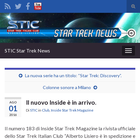
Atti
il
Search for:
mod
di
rice
STIC Star Trek News
Attiv
la
navig
La nuova serie ha un titolo: “Star Trek: Discovery”.
Colonne sonore a Milano
Il nuovo Inside è in arrivo.
AGO
01
Di
STIC
in
Club
,
Inside Star Trek Magazine
2016
Il numero 183 di Inside Star Trek Magazine la rivista ufficiale
dello Star Trek Italian Club “Alberto Lisiero è in spedizione e