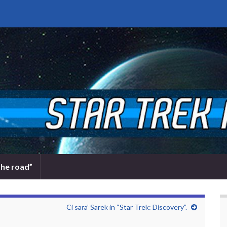
the road”
Ci sara’ Sarek in “Star Trek: Discovery”.