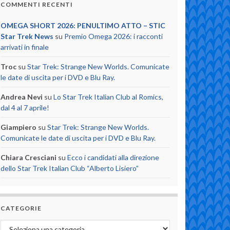
COMMENTI RECENTI
OMEGA SHORT 2026: PENULTIMO ATTO – STIC
Star Trek News
su
Premio Omega 2026: i racconti
arrivati in finale
Troc
su
Star Trek: Strange New Worlds. Comunicate
le date di uscita per i DVD e Blu Ray.
Andrea Nevi
su
Lo Star Trek Italian Club al Romics,
dal 4 al 7 aprile!
Giampiero
su
Star Trek: Strange New Worlds.
Comunicate le date di uscita per i DVD e Blu Ray.
Chiara Cresciani
su
Ecco i candidati alla direzione
dello Star Trek Italian Club “Alberto Lisiero”
CATEGORIE
Categorie