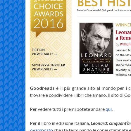
Goodreads
è il più grande sito al mondo per i co
trovare e condividere i libri che amano. Il sito di 
Per vedere tutti i premi potete andare
qui
.
Per il libro in edizione italiana,
Leonard: cinquant’an
Avamposto
che sta terminando le copie stampate e