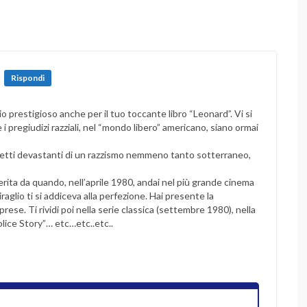
Rispondi
 prestigioso anche per il tuo toccante libro “Leonard”. Vi si
i pregiudizi razziali, nel “mondo libero” americano, siano ormai
fetti devastanti di un razzismo nemmeno tanto sotterraneo,
rita da quando, nell’aprile 1980, andai nel più grande cinema
iraglio ti si addiceva alla perfezione. Hai presente la
se. Ti rividi poi nella serie classica (settembre 1980), nella
olice Story”… etc…etc..etc..