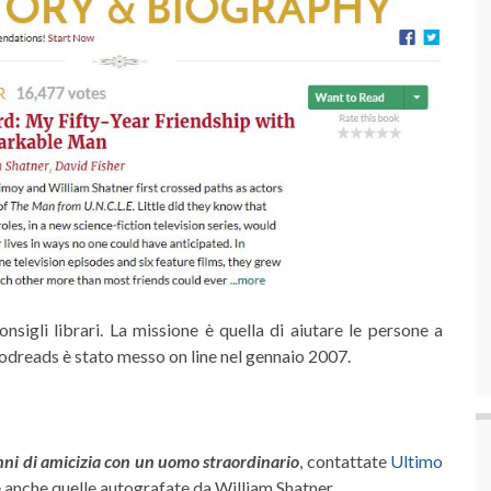
nsigli librari. La missione è quella di aiutare le persone a
Goodreads è stato messo on line nel gennaio 2007.
ni di amicizia con un uomo straordinario
, contattate
Ultimo
 anche quelle autografate da William Shatner.