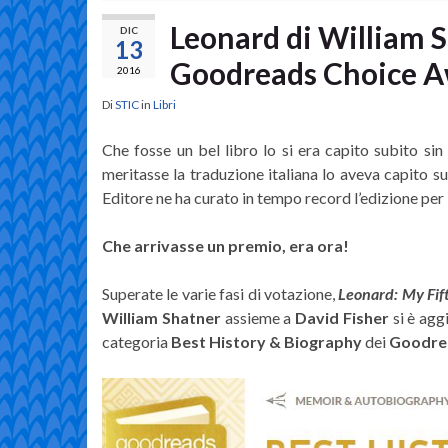
Leonard di William S
DIC
13
Goodreads Choice A
2016
Di
STIC
in
Libri
Che fosse un bel libro lo si era capito subito si
meritasse la traduzione italiana lo aveva capit
Editore ne ha curato in tempo record l’edizione per 
Che arrivasse un premio, era ora!
Superate le varie fasi di votazione,
Leonard: My Fif
William Shatner
assieme a
David Fisher
si è agg
categoria
Best History & Biography
dei
Goodrea