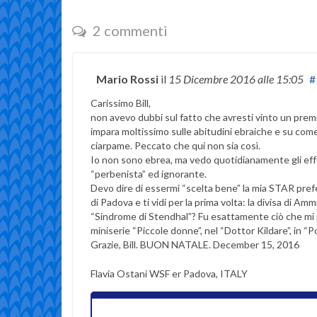
2 commenti
Mario Rossi
il
15 Dicembre 2016
alle 15:05
#
Carissimo Bill,
non avevo dubbi sul fatto che avresti vinto un premio
impara moltissimo sulle abitudini ebraiche e su come 
ciarpame. Peccato che qui non sia così.
Io non sono ebrea, ma vedo quotidianamente gli ef
“perbenista” ed ignorante.
Devo dire di essermi “scelta bene” la mia STAR prefe
di Padova e ti vidi per la prima volta: la divisa di Amm
“Sindrome di Stendhal”? Fu esattamente ciò che mi pre
miniserie “Piccole donne”, nel “Dottor Kildare”, in “P
Grazie, Bill. BUON NATALE. December 15, 2016
Flavia Ostani WSF er Padova, ITALY