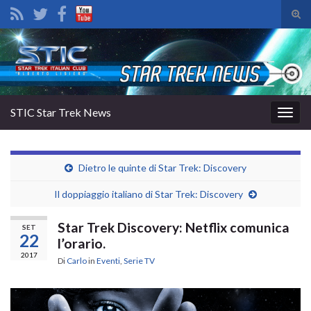
Atti
il
Search for:
mod
di
rice
STIC Star Trek News
Attiv
la
navig
Dietro le quinte di Star Trek: Discovery
Il doppiaggio italiano di Star Trek: Discovery
Star Trek Discovery: Netflix comunica
SET
22
l’orario.
2017
Di
Carlo
in
Eventi
,
Serie TV