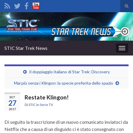
Atti
il
Search for:
mod
di
rice
STIC Star Trek News
Attiv
la
navig
Il doppiaggio italiano di Star Trek: Discovery
Mai più senza i Klingon: la specie preferita dello spazio
Restate Klingon!
SET
27
Di
STIC
in
Serie TV
2017
Di seguito la trascrizione di un nuovo comunicato inviatoci da
Netflix che a causa di un disguido ci è stato consegnato con