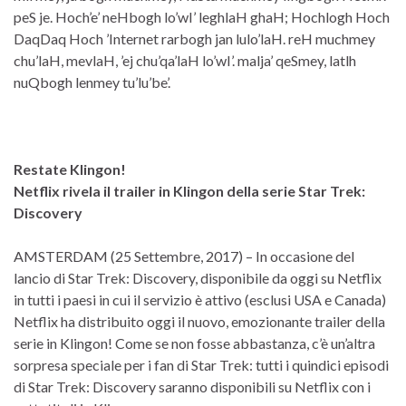
peS je. Hoch’e’ neHbogh lo’wI’ leghlaH ghaH; Hochlogh Hoch
DaqDaq Hoch ’Internet rarbogh jan lulo’laH. reH muchmey
chu’laH, mevlaH, ’ej chu’qa’laH lo’wI’. malja’ qeSmey, latlh
nuQbogh lenmey tu’lu’be’.
Restate Klingon!
Netflix rivela il trailer in Klingon della serie Star Trek:
Discovery
AMSTERDAM (25 Settembre, 2017) – In occasione del
lancio di Star Trek: Discovery, disponibile da oggi su Netflix
in tutti i paesi in cui il servizio è attivo (esclusi USA e Canada)
Netflix ha distribuito oggi il nuovo, emozionante trailer della
serie in Klingon! Come se non fosse abbastanza, c’è un’altra
sorpresa speciale per i fan di Star Trek: tutti i quindici episodi
di Star Trek: Discovery saranno disponibili su Netflix con i