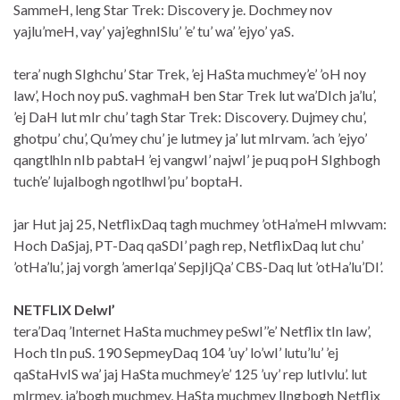
SammeH, leng Star Trek: Discovery je. Dochmey nov
yajlu’meH, vay’ yaj’eghnISlu’ ’e’ tu’ wa’ ’ejyo’ yaS.
tera’ nugh SIghchu’ Star Trek, ’ej HaSta muchmey’e’ ’oH noy
law’, Hoch noy puS. vaghmaH ben Star Trek lut wa’DIch ja’lu’,
’ej DaH lut mIr chu’ tagh Star Trek: Discovery. Dujmey chu’,
ghotpu’ chu’, Qu’mey chu’ je lutmey ja’ lut mIrvam. ’ach ’ejyo’
qangtlhIn nIb pabtaH ’ej vangwI’ najwI’ je puq poH SIghbogh
tuch’e’ lujalbogh ngotlhwI’pu’ boptaH.
jar Hut jaj 25, NetflixDaq tagh muchmey ’otHa’meH mIwvam:
Hoch DaSjaj, PT-Daq qaSDI’ pagh rep, NetflixDaq lut chu’
’otHa’lu’, jaj vorgh ’amerIqa’ SepjIjQa’ CBS-Daq lut ’otHa’lu’DI’.
NETFLIX DelwI’
tera’Daq ’Internet HaSta muchmey peSwI’’e’ Netflix tIn law’,
Hoch tIn puS. 190 SepmeyDaq 104 ’uy’ lo’wI’ lutu’lu’ ’ej
qaStaHvIS wa’ jaj HaSta muchmey’e’ 125 ’uy’ rep lutIvlu’. lut
mIrmey, ja’bogh muchmey, HaSta muchmey lIngbogh Netflix