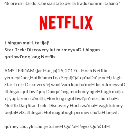
48 ore di ritardo. Che sia stato per la traduzione in italiano?
tlhIngan maH. taHjaj!
Star Trek: Discovery lut mIrmeyvaD tlhIngan
qotlhwI’qoq ’ang Netflix
AMSTERDAM (jar Hut, jaj 25, 2017) – Hoch Netflix
yermeyDaq (Hutlh ’amerI’qa’ SepjIjQa’, qa’naDa’ je neH) tagh
Star Trek: Discovery ’ej wanI’vam lopchu’meH lut mIrmeyvaD
tlhIngan qotlhwI’qoq Dunqu’ ’ang muchmey ngeHbogh malja’.
’ej yapbe’mo’ ta’vetlh, Hov leng ngotlhwI’pu’ merchu’ chaH:
NetflixDaq Star Trek: Discovery Hoch wa’maH vagh lutmey
bejtaHvIS, tlhIngan Hol mughbogh permey chu’laH bejwI’.
qo’mey chu’, yIn chu’ je tu’meH Qu’ ’oH ’ejyo’ Qu’’e’. bIH