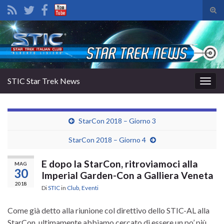
Atti
il
Search for:
mod
di
rice
STIC Star Trek News
Attiv
la
navig
StarCon 2018 – Giorno 3
StarCon 2018 – Giorno 4
E dopo la StarCon, ritroviamoci alla
MAG
30
Imperial Garden-Con a Galliera Veneta
2018
Di
STIC
in
Club
,
Eventi
Come già detto alla riunione col direttivo dello STIC-AL alla
StarCon, ultimamente abbiamo cercato di essere un po’ più