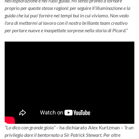
nell’esplorazione e nei ruoli guida. Mi sento pronto a tornare
proprio per queste stesse ragioni: per seguire ll’illuminazione e la
guida che lui puo’ fornire nei tempi bui in cui viviamo. Non vedo
l’ora di mettermi al lavoro con il nostro brillante team creativo
per portare nuove e inaspettate sorprese nella storia di Picard.”
“Lo dico con grande gioia” –
ha dichiarato Alex Kurtzman –
“è un
privilegio dare il bentornato a Sir Patrick Stewart. Per oltre