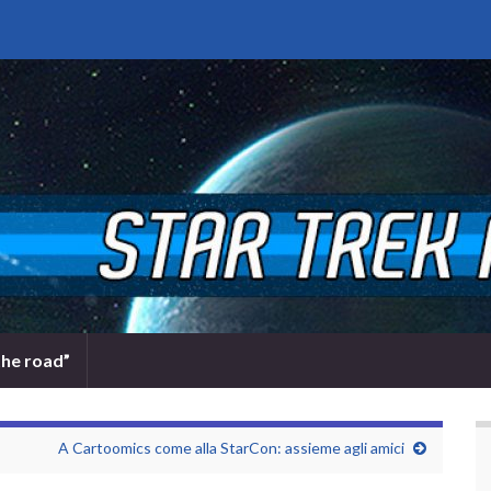
the road”
A Cartoomics come alla StarCon: assieme agli amici