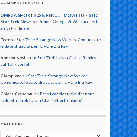
COMMENTI RECENTI
OMEGA SHORT 2026: PENULTIMO ATTO – STIC
Star Trek News
su
Premio Omega 2026: i racconti
arrivati in finale
Troc
su
Star Trek: Strange New Worlds. Comunicate
le date di uscita per i DVD e Blu Ray.
Andrea Nevi
su
Lo Star Trek Italian Club al Romics,
dal 4 al 7 aprile!
Giampiero
su
Star Trek: Strange New Worlds.
Comunicate le date di uscita per i DVD e Blu Ray.
Chiara Cresciani
su
Ecco i candidati alla direzione
dello Star Trek Italian Club “Alberto Lisiero”
CATEGORIE
Categorie