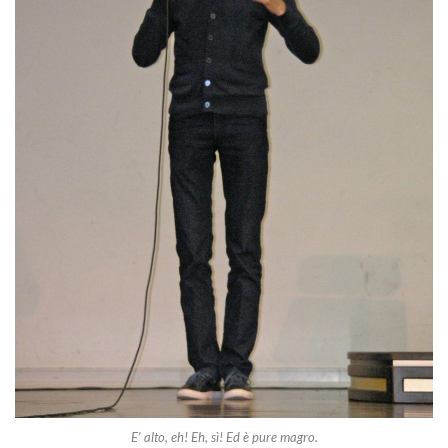
E’ alto, eh! Eh, sì! Ed è pure magro.