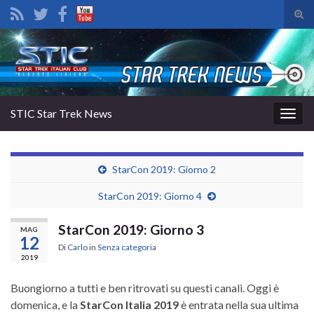
Atti
il
Search for:
mod
di
rice
STIC Star Trek News
Attiv
la
navig
StarCon 2019: Giorno 2
StarCon 2019: Giorno 4
StarCon 2019: Giorno 3
MAG
12
Di
Carlo
in
Senza categoria
2019
Buongiorno a tutti e ben ritrovati su questi canali. Oggi è
domenica, e la
StarCon Italia 2019
è entrata nella sua ultima