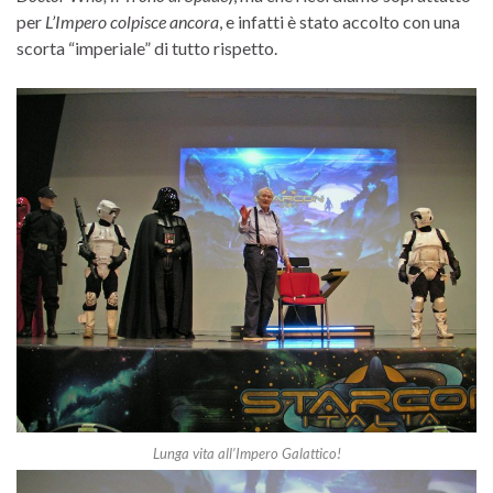
per
L’Impero colpisce ancora
, e infatti è stato accolto con una
scorta “imperiale” di tutto rispetto.
Lunga vita all’Impero Galattico!