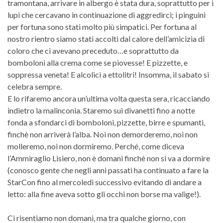
tramontana, arrivare in albergo è stata dura, soprattutto per i
lupi che cercavano in continuazione di aggredirci; i pinguini
per fortuna sono stati molto più simpatici. Per fortuna al
nostro rientro siamo stati accolti dal calore dell’amicizia di
coloro che ci avevano preceduto…e soprattutto da
bomboloni alla crema come se piovesse! E pizzette, e
soppressa veneta! E alcolici a ettolitri! Insomma, il sabato si
celebra sempre.
E lo rifaremo ancora un’ultima volta questa sera, ricacciando
indietro la malinconia. Staremo sui divanetti fino a notte
fonda a sfondarci di bomboloni, pizzette, birre e spumanti,
finchè non arriverà l’alba. Noi non demorderemo, noi non
molleremo, noi non dormiremo. Perché, come diceva
l’Ammiraglio Lisiero, non è domani finchè non si va a dormire
(conosco gente che negli anni passati ha continuato a fare la
StarCon fino al mercoledì successivo evitando di andare a
letto: alla fine aveva sotto gli occhi non borse ma valige!).
Ci risentiamo non domani, ma tra qualche giorno, con