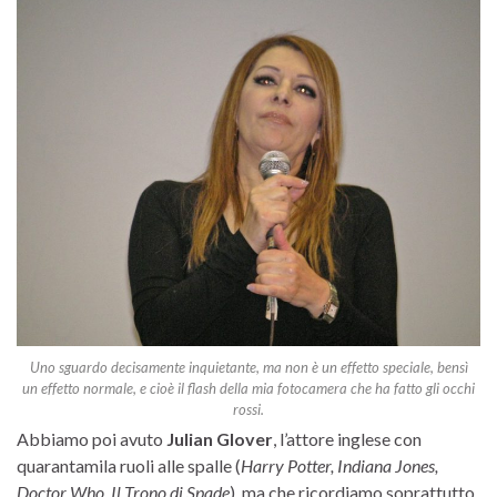
Uno sguardo decisamente inquietante, ma non è un effetto speciale, bensì
un effetto normale, e cioè il flash della mia fotocamera che ha fatto gli occhi
rossi.
Abbiamo poi avuto
Julian Glover
, l’attore inglese con
quarantamila ruoli alle spalle (
Harry Potter, Indiana Jones,
Doctor Who, Il Trono di Spade
), ma che ricordiamo soprattutto