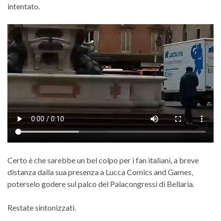
intentato.
Certo è che sarebbe un bel colpo per i fan italiani, a breve
distanza dalla sua presenza a Lucca Comics and Games,
poterselo godere sul palco del Palacongressi di Bellaria.
Restate sintonizzati.