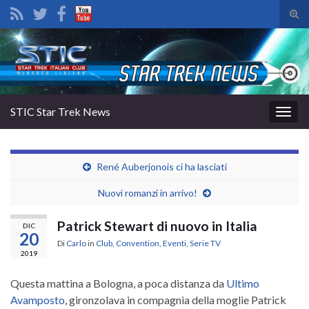
Atti
il
Search for:
mod
di
rice
STIC Star Trek News
Attiv
la
navig
René Auberjonois ci ha lasciati
Nuovi romanzi in arrivo!
Patrick Stewart di nuovo in Italia
DIC
20
Di
Carlo
in
Club
,
Convention
,
Eventi
,
Serie TV
2019
Questa mattina a Bologna, a poca distanza da
Ultimo
Avamposto
, gironzolava in compagnia della moglie Patrick