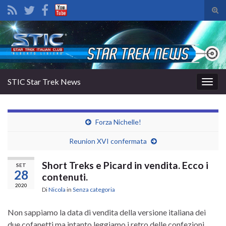
Atti
il
Search for:
mod
di
rice
STIC Star Trek News
Attiv
la
navig
Forza Nichelle!
Reunion XVI confermata
Short Treks e Picard in vendita. Ecco i
SET
28
contenuti.
2020
Di
Nicola
in
Senza categoria
Non sappiamo la data di vendita della versione italiana dei
due cofanetti ma intanto leggiamo i retro delle confezioni